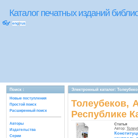
Каталог печатных изданий библ
👓
eng
|
rus
Поиск :
Электронный каталог: Толеубеков
Новые поступления
Толеубеков, А
Простой поиск
Расширенный поиск
Республике К
Авторы
Статья
Автор:
Толеуб
Издательства
Конститу
Серии