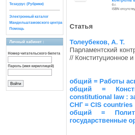
контроль 
Тезаурус (Рубрики)
б.г.
ISBN отсутств
Электронный каталог
Мандельштамовского центра
Статья
Помощь
Толеубеков, А. Т.
Личный кабинет :
Парламентский конт
Номер читательского билета
// Конституционное и
Пароль (имя кириллицей)
общий = Работы асп
общий = Консти
constitutional law :
СНГ = CIS countries
общий = Полито
государственные о