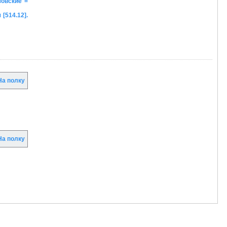
зовские =
[514.12].
а полку
а полку