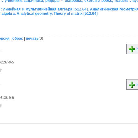
 учебники, задачники, ридеры = textbooks, exercise books, readers : ву
: линейная и мультилинейная алгебра [512.64]. Аналитическая геометрия 
 algebra. Analytical geometry. Theory of matrix [512.64]
ерсия
|
сброс
|
печать
(
0
)
.
Н
16137-0-5
.
Н
16136-9-9