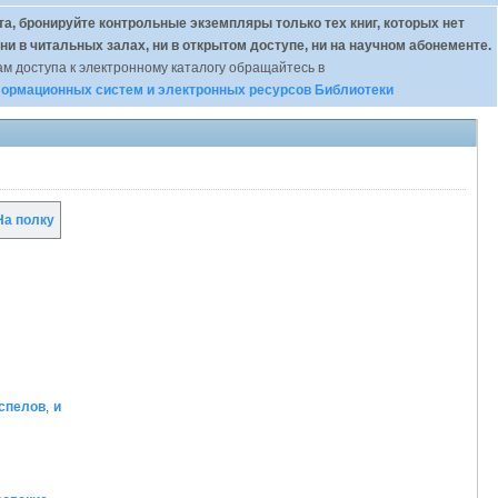
а, бронируйте контрольные экземпляры только тех книг, которых нет
 ни в читальных залах, ни в открытом доступе, ни на научном абонементе.
м доступа к электронному каталогу обращайтесь в
ормационных систем и электронных ресурсов Библиотеки
а полку
оспелов
,
и