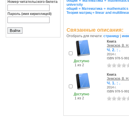
общий = Математика = mathematics :
Номер читательского билета
university
общий = Математика = mathematics 
Теория матриц = linear and multilinear
Пароль (имя кириллицей)
Связанные описания:
Отобрать для печати:
страницу
|
инв
Книга
Земсков, В. Н
Ч. 2. : .
2014 г.
ISBN 978-5-99
Доступно
1 из 2
Книга
Земсков, В. Н
Ч. 1. : .
2014 г.
ISBN 978-5-99
Доступно
1 из 2