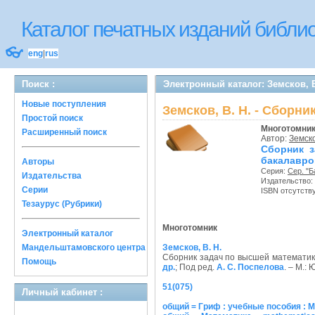
Каталог печатных изданий библ
👓
eng
|
rus
Поиск :
Электронный каталог: Земсков, 
Новые поступления
Земсков, В. Н. - Сборн
Простой поиск
Многотомни
Расширенный поиск
Автор:
Земско
Сборник з
бакалавров
Авторы
Серия:
Сер. "Б
Издательства
Издательство:
Серии
ISBN отсутств
Тезаурус (Рубрики)
Многотомник
Электронный каталог
Мандельштамовского центра
Земсков, В. Н.
Сборник задач по высшей математике:
Помощь
др.
; Под ред.
А. С. Поспелова
. – М.: 
51(075)
Личный кабинет :
общий = Гриф : учебные пособия : 