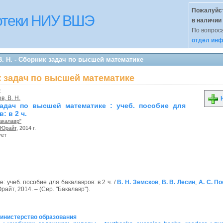
Пожалуйст
иотеки НИУ ВШЭ
в наличии
По вопроса
отдел инф
В. Н. - Сборник задач по высшей математике
ик задач по высшей математике
к
в, В. Н.
Н
адач по высшей математике : учеб. пособие для
: в 2 ч.
акалавр"
Юрайт
, 2014 г.
ует
 учеб. пособие для бакалавров: в 2 ч. /
В. Н. Земсков
,
В. В. Лесин
,
А. С. П
Юрайт, 2014. – (Сер. "Бакалавр").
Министерство образования