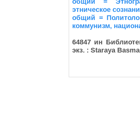
общий = Этногра
этническое сознани
общий = Политолог
коммунизм, национа
64847 ин Библиоте
экз. : Staraya Basm