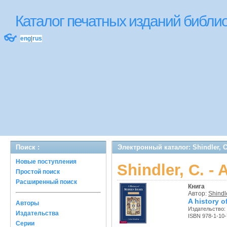
Каталог печатных изданий библ
👓
eng
|
rus
Поиск :
Электронный каталог: Shindler, C.
Новые поступления
Shindler, C. - 
Простой поиск
Расширенный поиск
Книга
Автор:
Shindle
A history o
Авторы
Издательство:
Издательства
ISBN 978-1-10
Серии