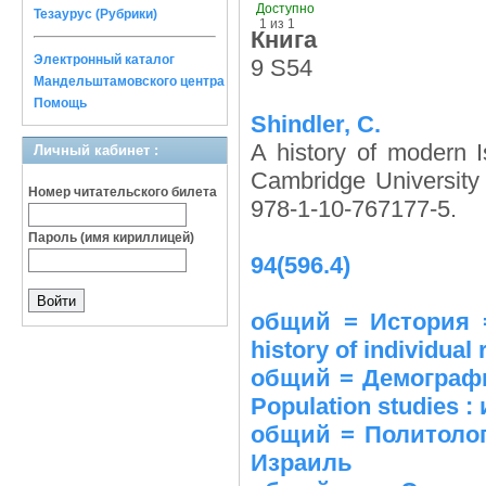
Доступно
Тезаурус (Рубрики)
1 из 1
Книга
Электронный каталог
9 S54
Мандельштамовского центра
Помощь
Shindler, C.
A history of modern I
Личный кабинет :
Cambridge University
Номер читательского билета
978-1-10-767177-5.
Пароль (имя кириллицей)
94(596.4)
общий = История =
history of individual
общий = Демографи
Population studies :
общий = Политолог
Израиль