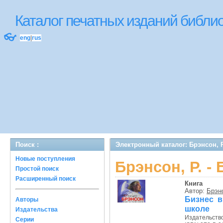
Каталог печатных изданий библ
👓
eng
|
rus
Поиск :
Электронный каталог: Брэнсон, Р.
Новые поступления
Брэнсон, Р. - 
Простой поиск
Расширенный поиск
Книга
Автор:
Брэнс
Бизнес в
Авторы
школе
Издательства
Издательств
Серии