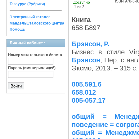
ISBN 978-5-9
Доступно
Тезаурус (Рубрики)
1 из 2
Электронный каталог
Книга
Мандельштамовского центра
658 Б897
Помощь
Брэнсон, Р.
Личный кабинет :
Бизнес в стиле Vi
Номер читательского билета
Брэнсон
; Пер. с анг
Эксмо, 2013. – 315 с.
Пароль (имя кириллицей)
005.591.6
658.012
005-057.17
общий = Менедж
поведение = corporat
общий = Менеджмен