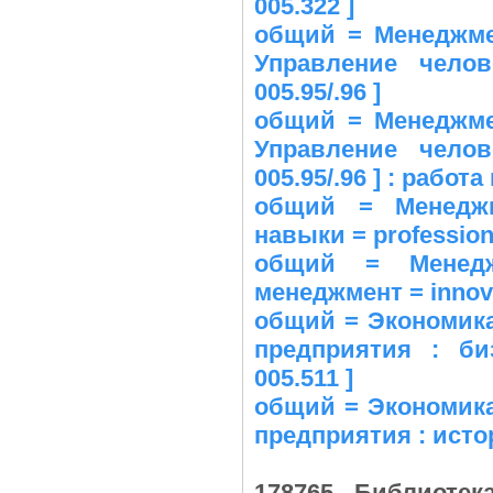
005.322 ]
общий = Менеджме
Управление чело
005.95/.96 ]
общий = Менеджме
Управление чело
005.95/.96 ] : работ
общий = Менеджм
навыки = professional
общий = Менедж
менеджмент = innova
общий = Экономика
предприятия : би
005.511 ]
общий = Экономика
предприятия : исто
178765 Библиоте