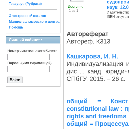
судопроиз
Тезаурус (Рубрики)
Доступно
наук: 12.0
1 из 1
Издательств
Электронный каталог
ISBN отсутст
Мандельштамовского центра
Помощь
Автореферат
Личный кабинет :
Автореф. К313
Номер читательского билета
Кашкарова, И. Н.
Индивидуализация и
Пароль (имя кириллицей)
дис ... канд. юридич
СПбГУ, 2015. – 26 с.
общий = Консти
constitutional law 
rights and freedoms
общий = Процессуа