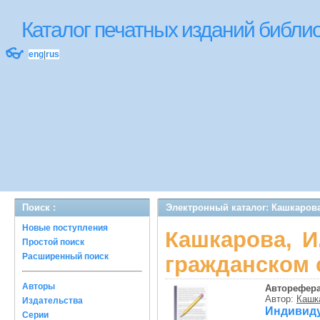
Каталог печатных изданий библ
👓
eng
|
rus
Поиск :
Электронный каталог: Кашкарова
Новые поступления
Кашкарова, И
Простой поиск
Расширенный поиск
гражданском 
Авторы
Авторефер
Автор:
Кашка
Издательства
Индив
Серии