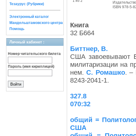
1 из 2
Издательств
Тезаурус (Рубрики)
ISBN 978-5-8
Электронный каталог
Мандельштамовского центра
Книга
Помощь
32 Б664
Личный кабинет :
Биттнер, В.
Номер читательского билета
США завоевывают Ев
милитаризации на п
Пароль (имя кириллицей)
нем.
С. Ромашко
. –
8243-2041-1.
327.8
070:32
общий = Политолог
США
общий = Политоло