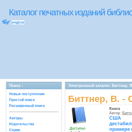
Каталог печатных изданий библ
👓
eng
|
rus
Поиск :
Электронный каталог: Биттнер, 
Новые поступления
Биттнер, В. 
Простой поиск
Расширенный поиск
Книга
Автор:
Биттн
США з
Авторы
дестаби
Издательства
Доступно
примере 
Серии