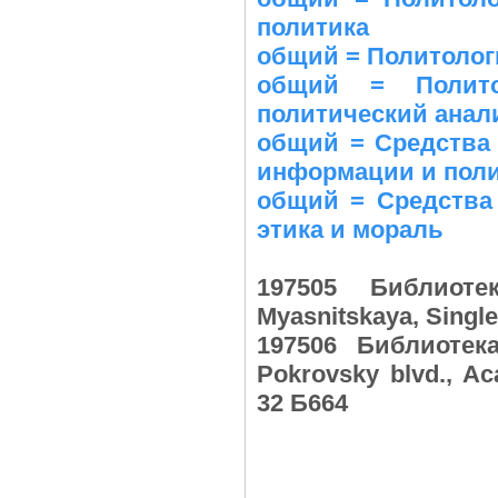
политика
общий = Политолог
общий = Полито
политический анал
общий = Средства
информации и пол
общий = Средства
этика и мораль
197505 Библиот
Myasnitskaya, Singl
197506 Библиотек
Pokrovsky blvd., A
32 Б664