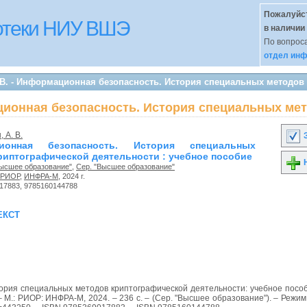
Пожалуйст
иотеки НИУ ВШЭ
в наличии
По вопроса
отдел инф
. В. - Информационная безопасность. История специальных методов
ационная безопасность. История специальных ме
 А. В.
З
ионная безопасность. История специальных
риптографической деятельности : учебное пособие
Н
Высшее образование"
,
Сер. "Высшее образование"
РИОР
,
ИНФРА-М
, 2024 г.
17883, 9785160144788
екст
рия специальных методов криптографической деятельности: учебное посо
 – М.: РИОР: ИНФРА-М, 2024. – 236 с. – (Сер. "Высшее образование"). – Режим