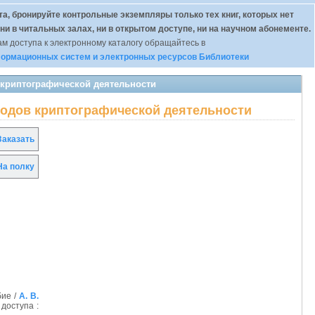
а, бронируйте контрольные экземпляры только тех книг, которых нет
 ни в читальных залах, ни в открытом доступе, ни на научном абонементе.
м доступа к электронному каталогу обращайтесь в
ормационных систем и электронных ресурсов Библиотеки
 криптографической деятельности
тодов криптографической деятельности
аказать
а полку
бие /
А. В.
 доступа :