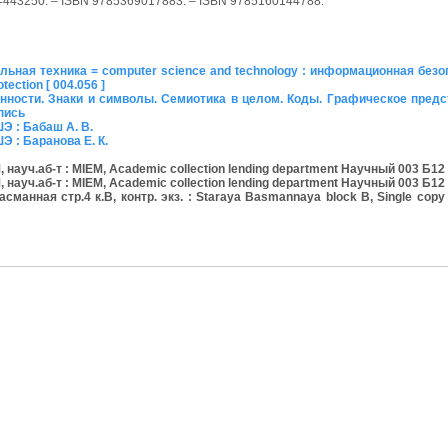
id=443250. – ISBN 9785369017883. – ISBN 9785160144788.
ьная техника = computer science and technology : информационная безо
tection [ 004.056 ]
нности. Знаки и символы. Семиотика в целом. Коды. Графическое пред
опись
Э : Бабаш А. В.
 : Баранова Е. К.
уч.аб-т : MIEM, Academic collection lending department Научный 003 Б12
уч.аб-т : MIEM, Academic collection lending department Научный 003 Б12
манная стр.4 к.В, контр. экз. : Staraya Basmannaya block B, Single cop