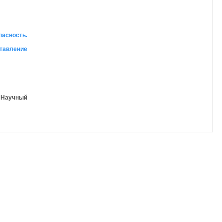
пасность.
ставление
y Научный