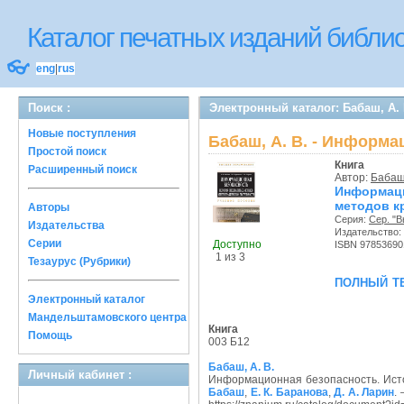
Каталог печатных изданий библ
👓
eng
|
rus
Поиск :
Электронный каталог: Бабаш, А
Новые поступления
Бабаш, А. В. - Информ
Простой поиск
Книга
Расширенный поиск
Автор:
Бабаш,
Информац
методов к
Авторы
Серия:
Сер. "
Издательства
Издательство:
Серии
Доступно
ISBN 97853690
1 из 3
Тезаурус (Рубрики)
полный т
Электронный каталог
Мандельштамовского центра
Книга
Помощь
003 Б12
Бабаш, А. В.
Личный кабинет :
Информационная безопасность. Исто
Бабаш
,
Е. К. Баранова
,
Д. А. Ларин
.