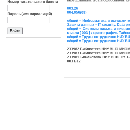
https://znanium.ru/catalog/document?
Номер читательского билета
003.26
004.056(09)
Пароль (имя кириллицей)
общий = Информатика и вычислител
Защита данных = IT security. Data pro
общий = Системы письма и письме
мысли [ 003 ] : криптография. Тайн
общий = Труды сотрудников НИУ ВШ
общий = Труды сотрудников НИУ ВШЭ
233982 Библиотека НИУ ВШЭ МИЭМ, на
233983 Библиотека НИУ ВШЭ МИЭМ, на
233981 Библиотека НИУ ВШЭ Ст. Бас
003 Б12