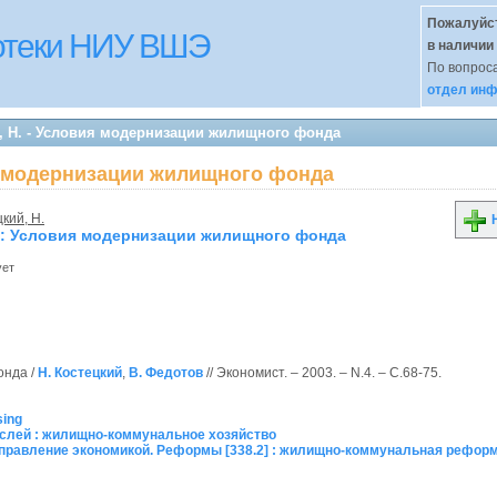
Пожалуйст
иотеки НИУ ВШЭ
в наличии
По вопроса
отдел инф
, Н. - Условия модернизации жилищного фонда
ия модернизации жилищного фонда
кий, Н.
Н
: Условия модернизации жилищного фонда
ует
онда /
Н. Костецкий
,
В. Федотов
// Экономист. – 2003. – N.4. – С.68-75.
sing
слей : жилищно-коммунальное хозяйство
Управление экономикой. Реформы [338.2] : жилищно-коммунальная рефор