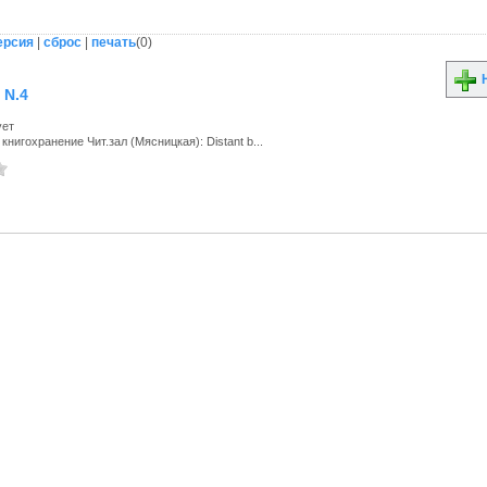
ерсия
|
сброс
|
печать
(
0
)
Н
 N.4
ует
книгохранение Чит.зал (Мясницкая): Distant b...