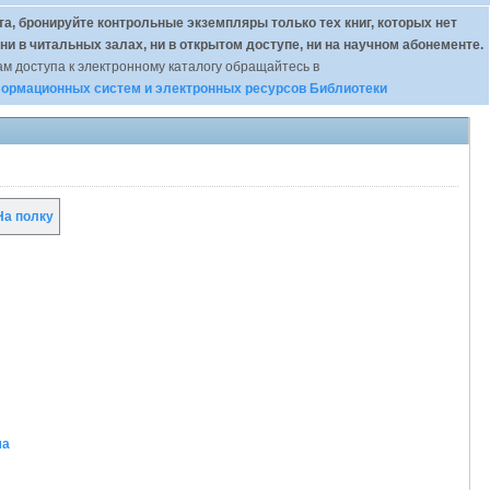
а, бронируйте контрольные экземпляры только тех книг, которых нет
 ни в читальных залах, ни в открытом доступе, ни на научном абонементе.
м доступа к электронному каталогу обращайтесь в
ормационных систем и электронных ресурсов Библиотеки
а полку
ма