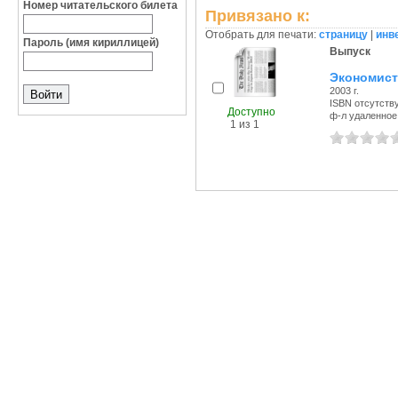
Номер читательского билета
Привязано к:
Отобрать для печати:
страницу
|
инв
Пароль (имя кириллицей)
Выпуск
Экономист
2003 г.
ISBN отсутств
Доступно
ф-л удаленное 
1 из 1