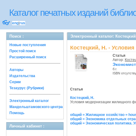
Каталог печатных изданий библ
👓
eng
|
rus
Поиск :
Электронный каталог: Костецкий
Новые поступления
Костецкий, Н. - Услов
Простой поиск
Статья
Расширенный поиск
Автор:
Костец
Экономист
б.г.
Авторы
ISBN отсутств
Издательства
Серии
Тезаурус (Рубрики)
Статья
Костецкий, Н.
Электронный каталог
Условия модернизации жилищного ф
Мандельштамовского центра
Помощь
общий = Жилищное хозяйство = hou
общий = Экономика отдельных отра
общий = Экономическая политика. 
Личный кабинет :