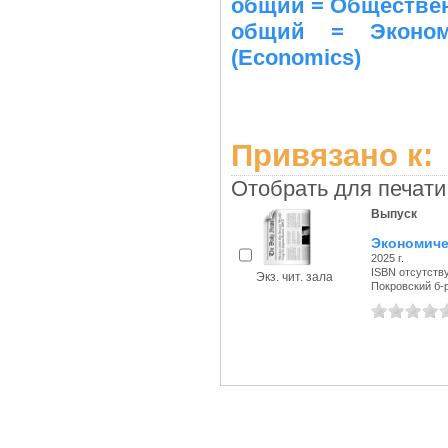
общий = Общественн
общий = Экономи
(Economics)
Привязано к:
Отобрать для печати
Выпуск
Экономиче
2025 г.
ISBN отсутств
Экз. чит. зала
Покровский б-р,