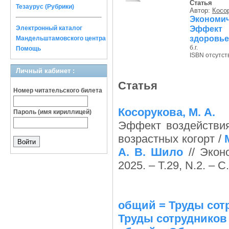
Статья
Тезаурус (Рубрики)
Автор:
Косор
Экономи
Эффект 
Электронный каталог
здоровье
Мандельштамовского центра
б.г.
Помощь
ISBN отсутст
Личный кабинет :
Статья
Номер читательского билета
Косорукова, М. А.
Пароль (имя кириллицей)
Эффект воздействия
возрастных когорт /
А. В. Шило
// Экон
2025. – Т.29, N.2. – С
общий = Труды сотр
Труды сотрудников 