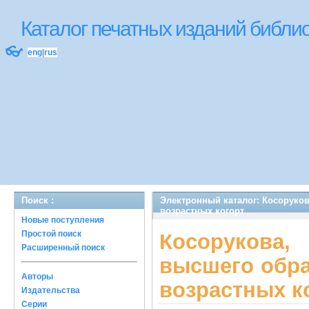
Каталог печатных изданий библ
👓
eng
|
rus
Поиск :
Электронный каталог: Косоруков
возрастных когорт
Новые поступления
Простой поиск
Косорукова,
Расширенный поиск
высшего обра
Авторы
возрастных к
Издательства
Серии