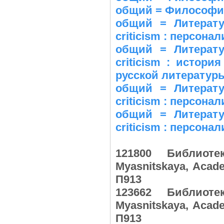
общий = Философия 
общий = Литература
criticism : персонал
общий = Литература
criticism : история
русской литературы =
общий = Литература
criticism : персонал
общий = Литература
criticism : персонал
121800 Библиот
Myasnitskaya, Acad
П913
123662 Библиот
Myasnitskaya, Acad
П913