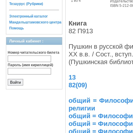
1 из 4
Издательств
Тезаурус (Рубрики)
ISBN 5-212-0
Электронный каталог
Книга
Мандельштамовского центра
Помощь
82 П913
Личный кабинет :
Пушкин в русской фи
Номер читательского билета
ХХ в.в. / Сост., вступ
(Пушкинская библиоте
Пароль (имя кириллицей)
13
82(09)
общий = Философи
религии
общий = Философия
общий = Философия 
общий = Философия 