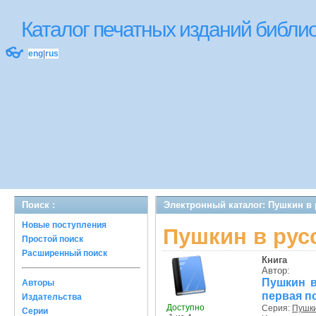
Каталог печатных изданий библ
👓
eng
|
rus
Поиск :
Электронный каталог: Пушкин в
Новые поступления
Пушкин в рус
Простой поиск
Расширенный поиск
Книга
Автор:
Пушкин в
Авторы
первая п
Издательства
Доступно
Серия:
Пушки
Серии