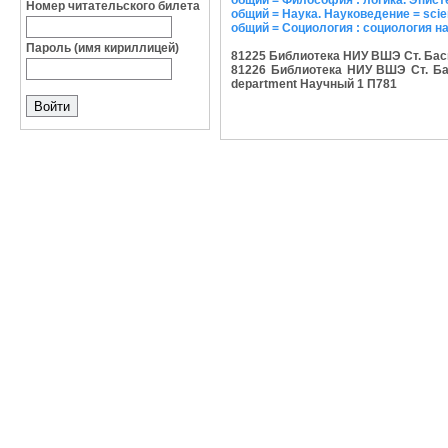
общий = Философия : логика. Эписте
Номер читательского билета
общий = Наука. Науковедение = scienc
общий = Социология : социология на
Пароль (имя кириллицей)
81225 Библиотека НИУ ВШЭ Ст. Басма
81226 Библиотека НИУ ВШЭ Ст. Басм
department Научный 1 П781