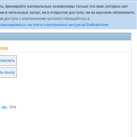
а, бронируйте контрольные экземпляры только тех книг, которых нет
 ни в читальных залах, ни в открытом доступе, ни на научном абонементе.
м доступа к электронному каталогу обращайтесь в
ормационных систем и электронных ресурсов Библиотеки
ека
аказать
а полку
и др.
; Отв.