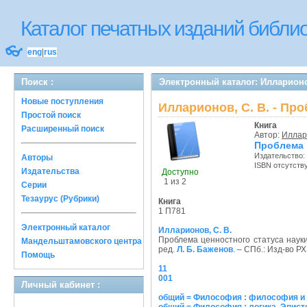
Каталог печатных изданий библ
👓
eng
|
rus
Поиск :
Электронный каталог: Илларионов
Новые поступления
Илларионов, С. В. - Пр
Простой поиск
Книга
Расширенный поиск
Автор:
Иллари
Проблема ц
Издательство:
Авторы
ISBN отсутств
Издательства
Доступно
1 из 2
Серии
Тезаурус (Рубрики)
Книга
1 П781
Электронный каталог
Илларионов, С. В.
Проблема ценностного статуса науки
Мандельштамовского центра
ред.
Л. Б. Баженов
. – СПб.: Изд-во РХ
Помощь
11
001
Личный кабинет :
общий = Философия : философия и 