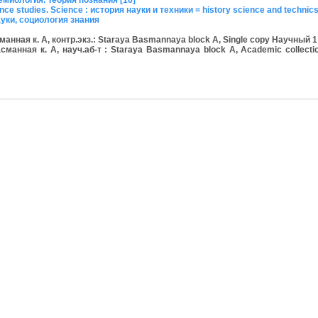
миология. Теория познания [16]
e studies. Science : история науки и техники = history science and technic
уки, социология знания
нная к. А, контр.экз.: Staraya Basmannaya block A, Single copy Научный 
анная к. А, науч.аб-т : Staraya Basmannaya block A, Academic collectio