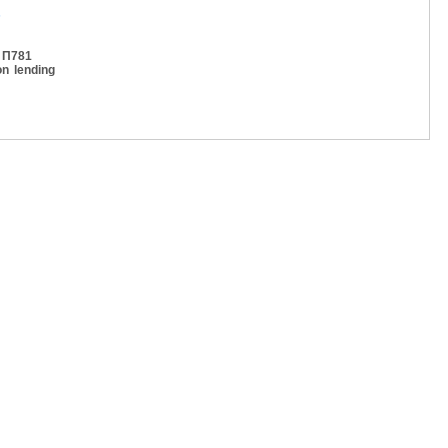
s
1 П781
n lending