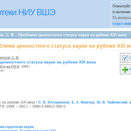
Пожалуйст
иотеки НИУ ВШЭ
в наличии
По вопроса
отдел инф
, С. В. - Проблема ценностного статуса науки на рубеже XXI века
облема ценностного статуса науки на рубеже XXI в
онов, С. В.
З
енностного статуса науки на рубеже XXI века
Изд-во РХГИ
, 1999 г.
Н
ует
 на рубеже XXI века /
С. В. Илларионов
,
Е. А. Мамчур
,
Ю. В. Чайковский
,
ГИ, 1999. – 280 с. – ISBN 5-88812-000-5.
методология науки