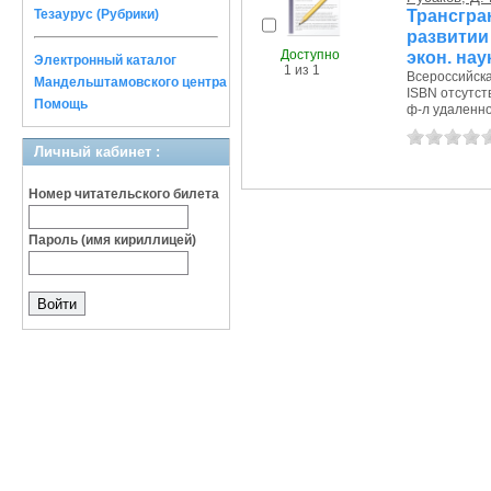
Трансгр
Тезаурус (Рубрики)
развитии
Доступно
экон. наук
Электронный каталог
1 из 1
Всероссийска
Мандельштамовского центра
ISBN отсутст
Помощь
ф-л удаленное
Личный кабинет :
Номер читательского билета
Пароль (имя кириллицей)