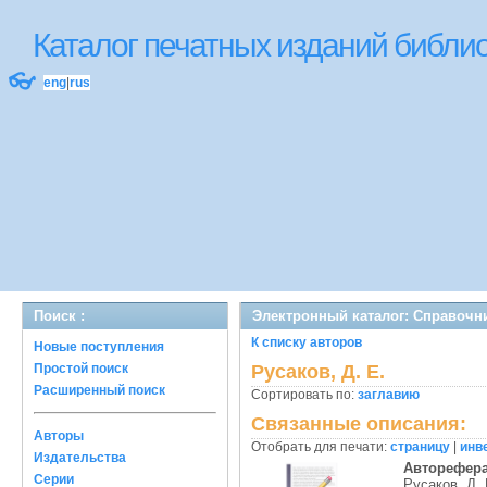
Каталог печатных изданий библ
👓
eng
|
rus
Поиск :
Электронный каталог: Справочн
К списку авторов
Новые поступления
Простой поиск
Русаков, Д. Е.
Расширенный поиск
Сортировать по:
заглавию
Связанные описания:
Авторы
Отобрать для печати:
страницу
|
инв
Издательства
Авторефер
Серии
Русаков, Д. 