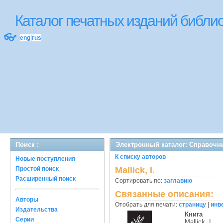
Каталог печатных изданий библ
👓
eng
|
rus
Поиск :
Электронный каталог: Справочн
К списку авторов
Новые поступления
Простой поиск
Mallick, I.
Расширенный поиск
Сортировать по:
заглавию
Связанные описания:
Авторы
Отобрать для печати:
страницу
|
инв
Издательства
Книга
Серии
Mallick, I.