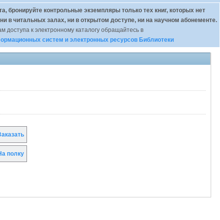
а, бронируйте контрольные экземпляры только тех книг, которых нет
 ни в читальных залах, ни в открытом доступе, ни на научном абонементе.
м доступа к электронному каталогу обращайтесь в
ормационных систем и электронных ресурсов Библиотеки
аказать
а полку