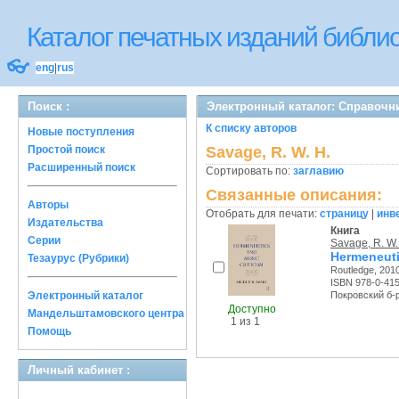
Каталог печатных изданий библ
👓
eng
|
rus
Поиск :
Электронный каталог: Справочн
К списку авторов
Новые поступления
Простой поиск
Savage, R. W. H.
Расширенный поиск
Сортировать по:
заглавию
Связанные описания:
Авторы
Отобрать для печати:
страницу
|
инв
Издательства
Книга
Серии
Savage, R. W.
Hermeneuti
Тезаурус (Рубрики)
Routledge, 2010
ISBN 978-0-41
Электронный каталог
Покровский б-р,
Доступно
Мандельштамовского центра
1 из 1
Помощь
Личный кабинет :