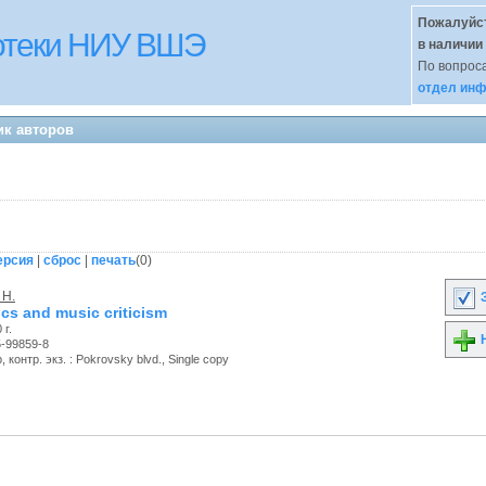
Пожалуйст
иотеки НИУ ВШЭ
в наличии
По вопроса
отдел инф
ик авторов
ерсия
|
сброс
|
печать
(
0
)
 H.
З
cs and music criticism
 г.
Н
5-99859-8
 контр. экз. : Pokrovsky blvd., Single copy