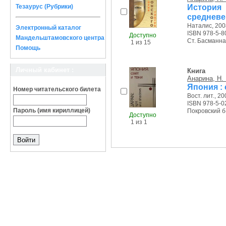
Истори
Тезаурус (Рубрики)
средневек
Наталис, 2008
Электронный каталог
ISBN 978-5-8
Доступно
Мандельштамовского центра
Ст. Басманная
1 из 15
Помощь
Личный кабинет :
Книга
Анарина, Н. 
Япония : 
Номер читательского билета
Вост. лит., 200
ISBN 978-5-0
Пароль (имя кириллицей)
Покровский б-р
Доступно
1 из 1