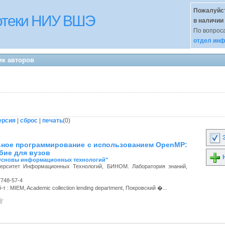
Пожалуйст
иотеки НИУ ВШЭ
в наличии
По вопроса
отдел инф
ик авторов
ерсия
|
сброс
|
печать
(
0
)
З
ное программирование с использованием OpenMP:
бие для вузов
Н
"Основы информационных технологий"
верситет Информационных Технологий, БИНОМ. Лаборатория знаний,
7748-57-4
т : MIEM, Academic collection lending department, Покровский �...