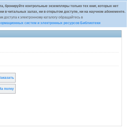
а, бронируйте контрольные экземпляры только тех книг, которых нет
 ни в читальных залах, ни в открытом доступе, ни на научном абонементе.
м доступа к электронному каталогу обращайтесь в
ормационных систем и электронных ресурсов Библиотеки
аказать
а полку