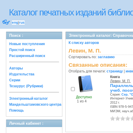
Каталог печатных изданий библ
👓
eng
|
rus
Поиск :
Электронный каталог: Справочн
К списку авторов
Новые поступления
Простой поиск
Левин, М. П.
Расширенный поиск
Сортировать по:
заглавию
Связанные описания:
Авторы
Отобрать для печати:
страницу
|
инв
Издательства
Книга
Серии
Левин, М. П.
Параллель
Тезаурус (Рубрики)
учеб. посо
Серия:
Сер. 
Доступно
Электронный каталог
Интернет-Уни
1 из 4
2012 г.
Мандельштамовского центра
ISBN 978-5-94
Помощь
МИЭМ, науч.аб-
Личный кабинет :