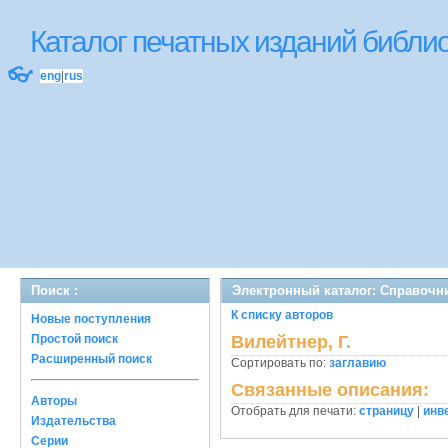
Каталог печатных изданий библ
👓
eng
|
rus
Поиск :
Электронный каталог: Справочн
К списку авторов
Новые поступления
Простой поиск
Вилейтнер, Г.
Расширенный поиск
Сортировать по:
заглавию
Связанные описания:
Авторы
Отобрать для печати:
страницу
|
инв
Издательства
Серии