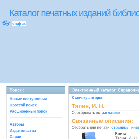
Каталог печатных изданий библ
👓
eng
|
rus
Поиск :
Электронный каталог: Справочн
К списку авторов
Новые поступления
Простой поиск
Тяпин, И. Н.
Расширенный поиск
Сортировать по:
заглавию
Связанные описания:
Авторы
Отобрать для печати:
страницу
|
инв
Издательства
Книга
Серии
Тяпин, И. Н.