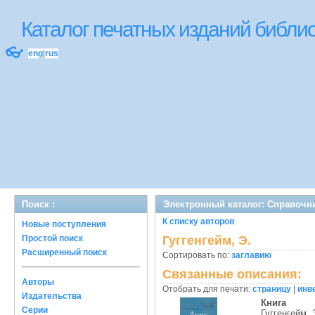
Каталог печатных изданий библ
👓
eng
|
rus
Поиск :
Электронный каталог: Справочн
К списку авторов
Новые поступления
Простой поиск
Гуггенгейм, Э.
Расширенный поиск
Сортировать по:
заглавию
Связанные описания:
Авторы
Отобрать для печати:
страницу
|
инв
Издательства
Книга
Серии
Гуггенгейм, 