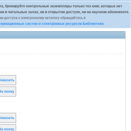
а, бронируйте контрольные экземпляры только тех книг, которых нет
 ни в читальных залах, ни в открытом доступе, ни на научном абонементе.
м доступа к электронному каталогу обращайтесь в
ормационных систем и электронных ресурсов Библиотеки
аказать
а полку
аказать
а полку