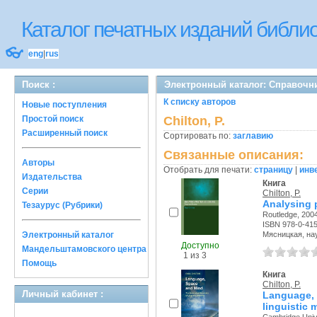
Каталог печатных изданий библ
👓
eng
|
rus
Поиск :
Электронный каталог: Справочн
К списку авторов
Новые поступления
Простой поиск
Chilton, P.
Расширенный поиск
Сортировать по:
заглавию
Связанные описания:
Авторы
Отобрать для печати:
страницу
|
инв
Издательства
Книга
Серии
Chilton, P.
Analysing p
Тезаурус (Рубрики)
Routledge, 2004
ISBN 978-0-41
Электронный каталог
Мясницкая, науч
Доступно
Мандельштамовского центра
1 из 3
Помощь
Книга
Chilton, P.
Личный кабинет :
Language
linguistic