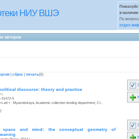
Пожалуйст
иотеки НИУ ВШЭ
в наличии
По вопроса
отдел инф
ик авторов
ерсия
|
сброс
|
печать
(
0
)
З
olitical discourse: theory and practice
 г.
Н
5-31472-5
.аб-т : Myasnitskaya, Academic collection lending department, Ст...
З
, space and mind: the conceptual geometry of
 meaning
Н