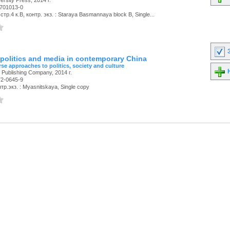
rsity Press, 2014 г.
-701013-0
тр.4 к.В, контр. экз. : Staraya Basmannaya block B, Single...
З
 politics and media in contemporary China
se approaches to politics, society and culture
Н
 Publishing Company, 2014 г.
72-0645-9
р.экз. : Myasnitskaya, Single copy