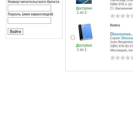
Cambridge Unive
Номер читательского билета
ISBN 978-1-10
Доступно
Ст. Басманная с
1 из 2
Пароль (имя кириллицей)
Книга
Discourse,
Серия:
Discour
John Benjamins
Доступно
ISBN 978-90-2
1 из 1
Мясницкая, конт