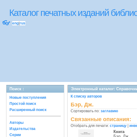
Каталог печатных изданий библ
👓
eng
|
rus
Поиск :
Электронный каталог: Справочн
К списку авторов
Новые поступления
Простой поиск
Бэр, Дж.
Расширенный поиск
Сортировать по:
заглавию
Связанные описания:
Авторы
Отобрать для печати:
страницу
|
инв
Издательства
Книга
Серии
Бэр, Дж.