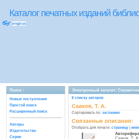
Каталог печатных изданий библ
👓
eng
|
rus
Поиск :
Электронный каталог: Справочн
К списку авторов
Новые поступления
Простой поиск
Сааков, Т. А.
Расширенный поиск
Сортировать по:
заглавию
Связанные описания:
Авторы
Отобрать для печати:
страницу
|
инв
Издательства
Авторефер
Серии
Сааков, Т. А