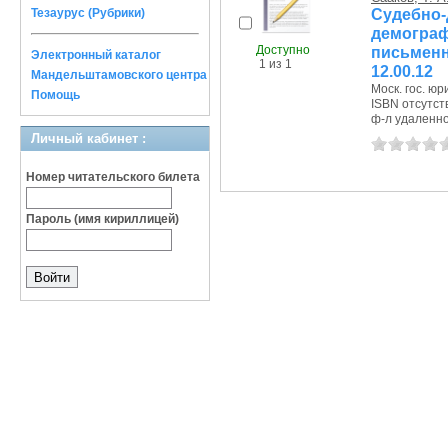
Судебн
Тезаурус (Рубрики)
демограф
Доступно
письменн
Электронный каталог
1 из 1
12.00.12
Мандельштамовского центра
Моск. гос. юр
Помощь
ISBN отсутст
ф-л удаленное
Личный кабинет :
Номер читательского билета
Пароль (имя кириллицей)