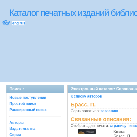
Каталог печатных изданий библ
👓
eng
|
rus
Поиск :
Электронный каталог: Справочн
К списку авторов
Новые поступления
Простой поиск
Брасс, П.
Расширенный поиск
Сортировать по:
заглавию
Связанные описания:
Авторы
Отобрать для печати:
страницу
|
инв
Издательства
Книга
Серии
Брасс, П.