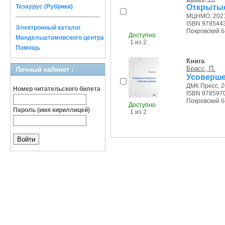
Открытые
Тезаурус (Рубрики)
МЦНМО, 2021
ISBN 978544
Электронный каталог
Покровский б-р
Доступно
Мандельштамовского центра
1 из 2
Помощь
Книга
Брасс, П.
Личный кабинет :
Усоверше
ДМК Пресс, 20
Номер читательского билета
ISBN 978597
Покровский б-р
Доступно
Пароль (имя кириллицей)
1 из 2