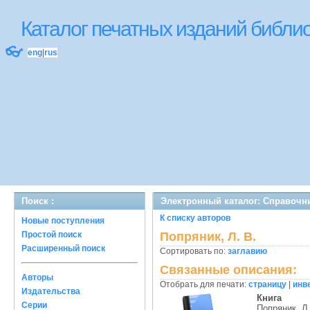
Каталог печатных изданий библ
👓
eng
|
rus
Поиск :
Электронный каталог: Справочн
К списку авторов
Новые поступления
Простой поиск
Попряник, Л. В.
Расширенный поиск
Сортировать по:
заглавию
Связанные описания:
Авторы
Отобрать для печати:
страницу
|
инв
Издательства
Книга
Серии
Попряник, Л.