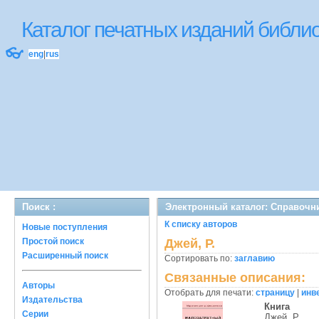
Каталог печатных изданий библ
👓
eng
|
rus
Поиск :
Электронный каталог: Справочн
К списку авторов
Новые поступления
Простой поиск
Джей, Р.
Расширенный поиск
Сортировать по:
заглавию
Связанные описания:
Авторы
Отобрать для печати:
страницу
|
инв
Издательства
Книга
Серии
Джей, Р.