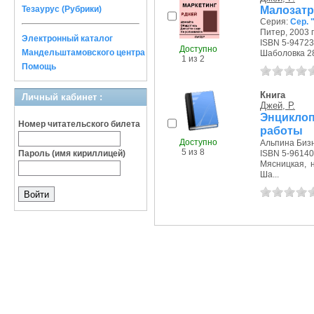
Малозатр
Тезаурус (Рубрики)
Серия:
Сер. 
Питер, 2003 г
Электронный каталог
ISBN 5-94723
Доступно
Мандельштамовского центра
Шаболовка 28/
1 из 2
Помощь
Книга
Личный кабинет :
Джей, Р.
Энцикло
Номер читательского билета
работы
Доступно
Альпина Бизне
5 из 8
Пароль (имя кириллицей)
ISBN 5-96140
Мясницкая, на
Ша...