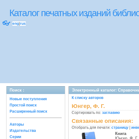
Каталог печатных изданий библ
👓
eng
|
rus
Поиск :
Электронный каталог: Справочн
К списку авторов
Новые поступления
Простой поиск
Юнгер, Ф. Г.
Расширенный поиск
Сортировать по:
заглавию
Связанные описания:
Авторы
Отобрать для печати:
страницу
|
инв
Издательства
Книга
Серии
Юнгер, Ф. Г.