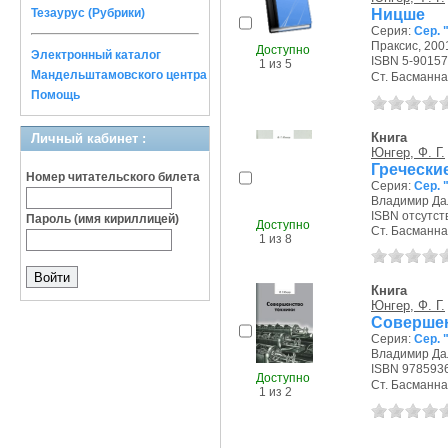
Ницше
Тезаурус (Рубрики)
Серия:
Сер. 
Праксис, 2001
Доступно
Электронный каталог
ISBN 5-90157
1 из 5
Мандельштамовского центра
Ст. Басманная
Помощь
Книга
Личный кабинет :
Юнгер, Ф. Г.
Греческ
Номер читательского билета
Серия:
Сер. 
Владимир Дал
ISBN отсутст
Пароль (имя кириллицей)
Доступно
Ст. Басманная
1 из 8
Книга
Юнгер, Ф. Г.
Совершен
Серия:
Сер. 
Владимир Дал
ISBN 978593
Доступно
Ст. Басманная
1 из 2