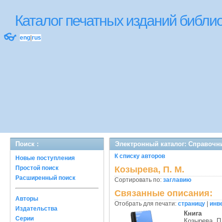
Каталог печатных изданий библ
👓
eng
|
rus
Поиск :
Электронный каталог: Справочн
К списку авторов
Новые поступления
Простой поиск
Козырева, П. М.
Расширенный поиск
Сортировать по:
заглавию
Связанные описания:
Авторы
Отобрать для печати:
страницу
|
инв
Издательства
Книга
Серии
Козырева, П