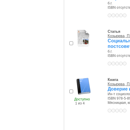
б.г.
ISBN отсутст
Статья
Козырева, П
Социал
постсове
б.г.
ISBN отсутст
Книга
Козырева, П
Доверие 
Ин-т социолог
ISBN 978-5-8
Доступно
Мясницкая, ко
1 из 4