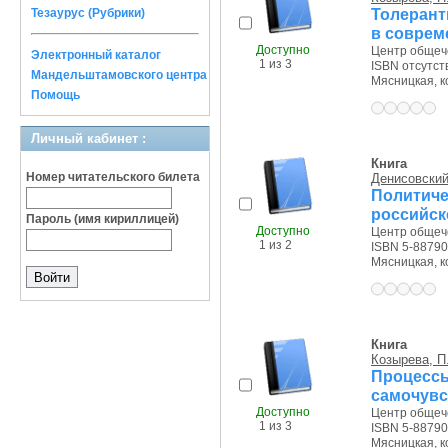
Толерант
Тезаурус (Рубрики)
в соврем
Доступно
Центр общече
Электронный каталог
1 из 3
ISBN отсутст
Мандельштамовского центра
Мясницкая, ко
Помощь
Личный кабинет :
Книга
Номер читательского билета
Денисовский,
Политич
российск
Пароль (имя кириллицей)
Доступно
Центр общече
1 из 2
ISBN 5-88790
Мясницкая, ко
Книга
Козырева, П
Процесс
самочувс
Доступно
Центр общече
1 из 3
ISBN 5-88790
Мясницкая, ко