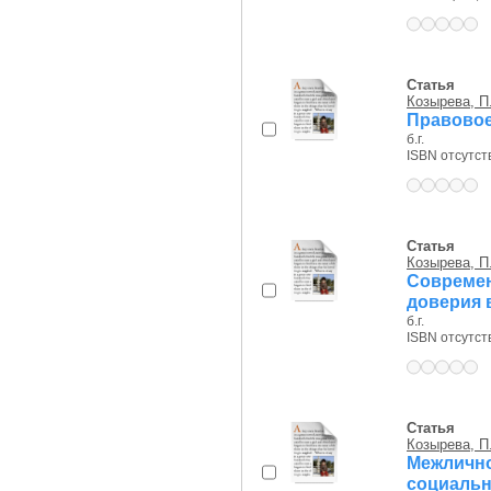
Статья
Козырева, П
Правовое
б.г.
ISBN отсутст
Статья
Козырева, П
Совреме
доверия 
б.г.
ISBN отсутст
Статья
Козырева, П
Межличн
социальн