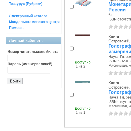
Монетари
Тезаурус (Рубрики)
России
б.г.
Электронный каталог
ISBN отсутст
Мандельштамовского центра
Помощь
Книга
Личный кабинет :
Островский,
Гологр
измерен
Номер читательского билета
Наука. Гл. ред
ISBN 5-02-01
Доступно
Пароль (имя кириллицей)
Мясницкая, ко
1 из 2
Книга
Островский,
Голограф
Наука. Гл. ред
ISBN отсутст
Мясницкая, ко
Доступно
1 из 1