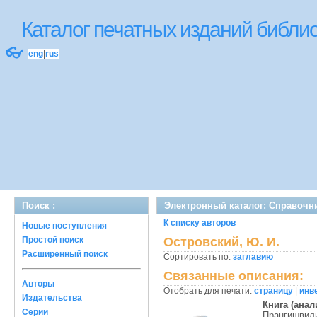
Каталог печатных изданий библ
👓
eng
|
rus
Поиск :
Электронный каталог: Справочн
К списку авторов
Новые поступления
Простой поиск
Островский, Ю. И.
Расширенный поиск
Сортировать по:
заглавию
Связанные описания:
Авторы
Отобрать для печати:
страницу
|
инв
Издательства
Книга (анал
Серии
Прангишвили