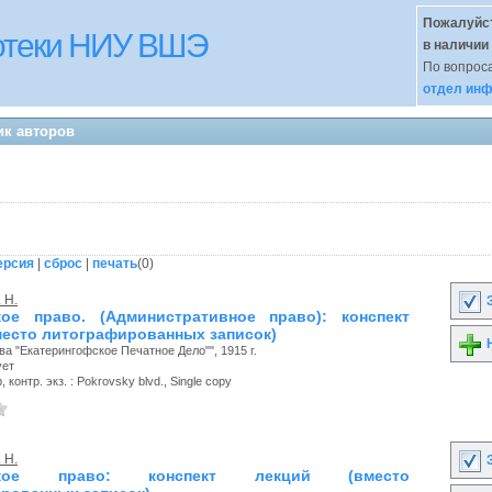
Пожалуйст
иотеки НИУ ВШЭ
в наличии
По вопроса
отдел инф
ик авторов
ерсия
|
сброс
|
печать
(
0
)
 Н.
З
ое право. (Административное право): конспект
место литографированных записок)
Н
а "Екатерингофское Печатное Дело"", 1915 г.
ует
 контр. экз. : Pokrovsky blvd., Single copy
 Н.
З
ское право: конспект лекций (вместо