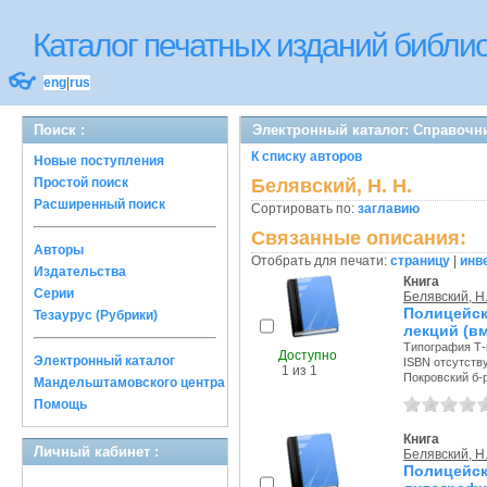
Каталог печатных изданий библ
👓
eng
|
rus
Поиск :
Электронный каталог: Справочн
К списку авторов
Новые поступления
Простой поиск
Белявский, Н. Н.
Расширенный поиск
Сортировать по:
заглавию
Связанные описания:
Авторы
Отобрать для печати:
страницу
|
инв
Издательства
Книга
Серии
Белявский, Н.
Полицейск
Тезаурус (Рубрики)
лекций (в
Типография Т-в
Доступно
Электронный каталог
ISBN отсутств
1 из 1
Покровский б-р,
Мандельштамовского центра
Помощь
Книга
Личный кабинет :
Белявский, Н.
Полицей