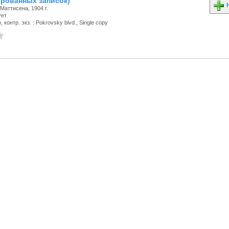
рованных записок)
Н
Маттисена, 1904 г.
ует
 контр. экз. : Pokrovsky blvd., Single copy