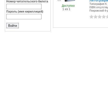
литографи
Номер читательского билета
Типография К. 
Доступно
ISBN отсутств
1 из 1
Покровский б-р,
Пароль (имя кириллицей)