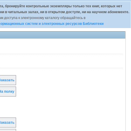
а, бронируйте контрольные экземпляры только тех книг, которых нет
 ни в читальных залах, ни в открытом доступе, ни на научном абонементе.
м доступа к электронному каталогу обращайтесь в
ормационных систем и электронных ресурсов Библиотеки
аказать
а полку
аказать