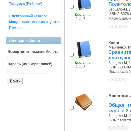
Политоло
Тезаурус (Рубрики)
Зерцало-М, 20
ISBN 5-8078-
Доступно
Электронный каталог
Мясницкая, ко
1 из 7
Мандельштамовского центра
Помощь
Личный кабинет :
Книга
Марченко, М
Сравните
Номер читательского билета
для вузо
Доступно
Зерцало-М, 20
Пароль (имя кириллицей)
1 из 2
ISBN 5-8078-
Покровский б-р
Многотомн
Общая те
курс: в 2 т
Зерцало-М, б.
ISBN отсутст