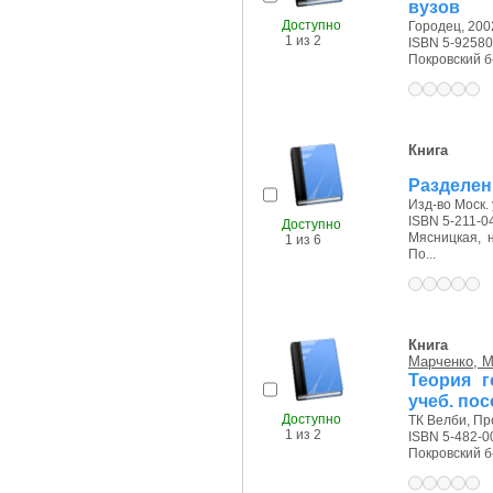
вузов
Доступно
Городец, 2002
1 из 2
ISBN 5-92580
Покровский б-р
Книга
Разделен
Изд-во Моск. 
ISBN 5-211-0
Доступно
Мясницкая, на
1 из 6
По...
Книга
Марченко, М
Теория г
учеб. по
Доступно
ТК Велби, Про
1 из 2
ISBN 5-482-0
Покровский б-р