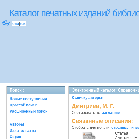
Каталог печатных изданий библ
👓
eng
|
rus
Поиск :
Электронный каталог: Справочн
К списку авторов
Новые поступления
Простой поиск
Дмитриев, М. Г.
Расширенный поиск
Сортировать по:
заглавию
Связанные описания:
Авторы
Отобрать для печати:
страницу
|
инв
Издательства
Статья
Серии
Дмитриев, М. 