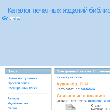
Каталог печатных изданий библ
👓
eng
|
rus
Поиск :
Электронный каталог: Справочн
К списку авторов
Новые поступления
Простой поиск
Куконков, П. И.
Расширенный поиск
Сортировать по:
заглавию
Связанные описания:
Авторы
Отобрать для печати:
страницу
|
инв
Издательства
Статья
Серии
Куконков, П. 