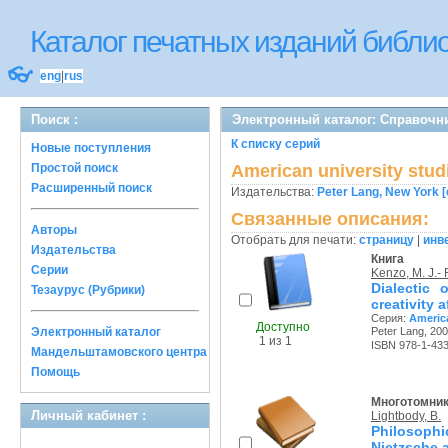
Каталог печатных изданий библ
👓
eng
|
rus
Поиск :
Электронный каталог: Справочни
К списку серий
Новые поступления
Простой поиск
American university stud
Расширенный поиск
Издательства:
Peter Lang, New York [
Связанные описания:
Авторы
Отобрать для печати:
страницу
|
инв
Издательства
Книга
Серии
Kenzo, M. J.- 
Dialectic
Тезаурус (Рубрики)
creativity a
Серия:
America
Доступно
Электронный каталог
Peter Lang, 200
1 из 1
ISBN 978-1-43
Мандельштамовского центра
Помощь
Многотомни
Личный кабинет :
Lightbody, B.
Philosophi
Nietzsche 