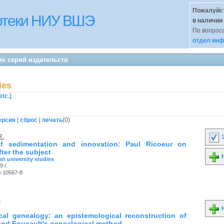
Пожалуйст
иотеки НИУ ВШЭ
в наличии
По вопроса
отдел инф
к серий издательств
ies
etc.]
ерсия
|
сброс
|
печать
(
0
)
R.
З
 of sedimentation and innovation: Paul Ricoeur on
fter the subject
Н
n university studies
9 г.
3-10567-8
к
Н
cal genealogy: an epistemological reconstruction of
and Foucault's genealogical method