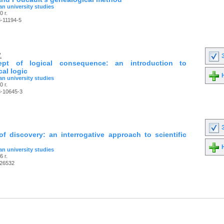
n university studies
0 г.
-11194-5
.
З
pt of logical consequence: an introduction to
al logic
Н
n university studies
0 г.
3-10645-3
З
of discovery: an interrogative approach to scientific
Н
n university studies
6 г.
26532