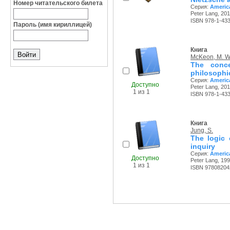
Номер читательского билета
Серия:
America
Peter Lang, 201
ISBN 978-1-433
Пароль (имя кириллицей)
Книга
McKeon, M. W
The conce
philosophic
Серия:
America
Доступно
Peter Lang, 201
1 из 1
ISBN 978-1-43
Книга
Jung, S.
The logic 
inquiry
Серия:
America
Доступно
Peter Lang, 199
1 из 1
ISBN 97808204