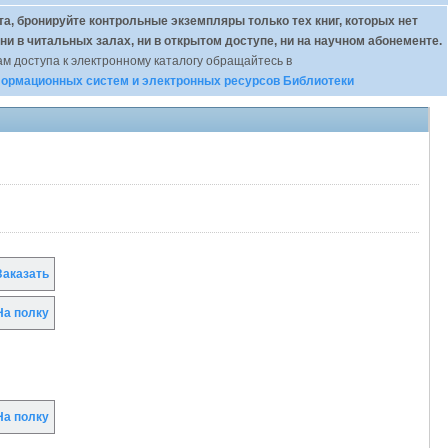
а, бронируйте контрольные экземпляры только тех книг, которых нет
 ни в читальных залах, ни в открытом доступе, ни на научном абонементе.
м доступа к электронному каталогу обращайтесь в
ормационных систем и электронных ресурсов Библиотеки
аказать
а полку
а полку