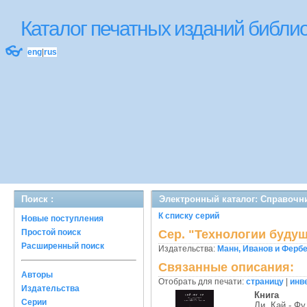
Каталог печатных изданий библ
👓
eng
|
rus
Поиск :
Электронный каталог: Справочни
К списку серий
Новые поступления
Простой поиск
Сер. "Технологии буду
Расширенный поиск
Издательства:
Манн, Иванов и Фербе
Связанные описания:
Авторы
Отобрать для печати:
страницу
|
инв
Издательства
Книга
Серии
Ли, Кай - Фу