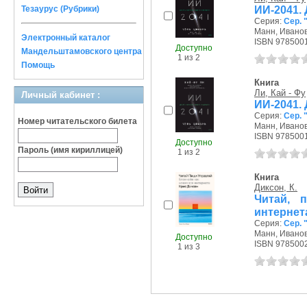
ИИ-2041.
Тезаурус (Рубрики)
Серия:
Сер. 
Манн, Иванов
Электронный каталог
ISBN 978500
Доступно
Мандельштамовского центра
1 из 2
Помощь
Книга
Ли, Кай - Фу
Личный кабинет :
ИИ-2041.
Серия:
Сер. 
Номер читательского билета
Манн, Иванов
ISBN 978500
Доступно
Пароль (имя кириллицей)
1 из 2
Книга
Диксон, К.
Читай, 
интернет
Серия:
Сер. 
Манн, Иванов
Доступно
ISBN 978500
1 из 3