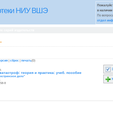
Пожалуйст
иотеки НИУ ВШЭ
в наличии
По вопроса
отдел инф
к серий издательств
"
ерсия
|
сброс
|
печать
(
0
)
.
З
атастроф: теория и практика: учеб. пособие
Сестринское дело"
Н
.
-58-8