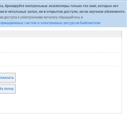
а, бронируйте контрольные экземпляры только тех книг, которых нет
 ни в читальных залах, ни в открытом доступе, ни на научном абонементе.
м доступа к электронному каталогу обращайтесь в
ормационных систем и электронных ресурсов Библиотеки
аказать
а полку