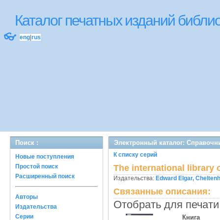
Каталог печатных изданий библ
👓
eng
|
rus
Поиск :
Электронный каталог: Справочни
К списку серий
Новые поступления
Простой поиск
The international library
Расширенный поиск
Издательства:
Edward Elgar, Chelte
Связанные описания:
Авторы
Отобрать для печати
Издательства
Серии
Книга