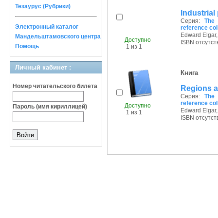
Тезаурус (Рубрики)
Industrial
Серия:
The 
Электронный каталог
reference col
Edward Elgar,
Мандельштамовского центра
Доступно
ISBN отсутст
Помощь
1 из 1
Личный кабинет :
Книга
Номер читательского билета
Regions a
Серия:
The 
reference col
Доступно
Пароль (имя кириллицей)
Edward Elgar,
1 из 1
ISBN отсутст