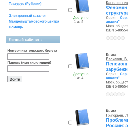
Капелюшнико
Тезаурус (Рубрики)
Феномен
структур
Электронный каталог
Доступно
Серия:
Сер
Мандельштамовского центра
1 из 5
анализ"
Моск. обществ
Помощь
ISBN 5-89554
Личный кабинет :
Номер читательского билета
Книга
Баскаков, В.
Пароль (имя кириллицей)
Пенсио
зарубеж
Доступно
Серия:
Сер
1 из 4
анализ"
Моск. обществ
ISBN 5-89554
Книга
Григорьев, Л
Проблем
России: 