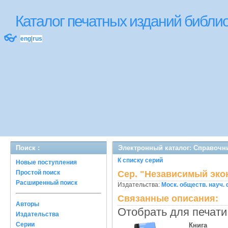
Каталог печатных изданий библ
👓
eng
|
rus
Поиск :
Электронный каталог: Справочни
К списку серий
Новые поступления
Простой поиск
Сер. "Независимый эко
Расширенный поиск
Издательства:
Моск. обществ. науч. 
Связанные описания:
Авторы
Отобрать для печати
Издательства
Серии
Книга