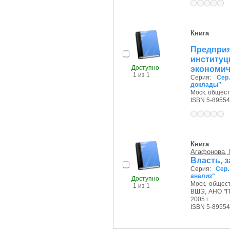
Книга
Предпр
инсти
Доступно
экономич
1 из 1
Серия:
Сер
доклады"
Моск. обществ
ISBN 5-89554
Книга
Агафонова, 
Власть, з
Серия:
Сер
анализ"
Доступно
Моск. общест
1 из 1
ВШЭ, АНО "П
2005 г.
ISBN 5-89554