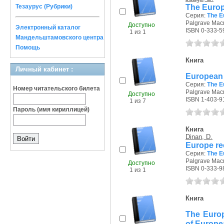
The Europ
Тезаурус (Рубрики)
Серия:
The E
Palgrave Macm
Доступно
Электронный каталог
ISBN 0-333-5
1 из 1
Мандельштамовского центра
Помощь
Книга
Личный кабинет :
European
Серия:
The E
Номер читательского билета
Palgrave Macm
Доступно
ISBN 1-403-9
1 из 7
Пароль (имя кириллицей)
Книга
Dinan, D.
Europe re
Серия:
The E
Palgrave Macm
Доступно
ISBN 0-333-9
1 из 1
Книга
The Europ
of Europe