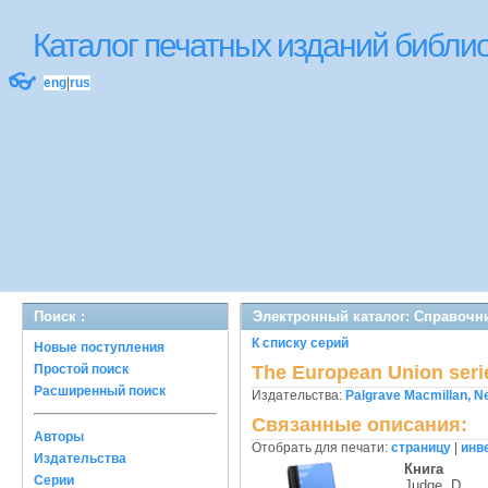
Каталог печатных изданий библ
👓
eng
|
rus
Поиск :
Электронный каталог: Справочни
К списку серий
Новые поступления
Простой поиск
The European Union seri
Расширенный поиск
Издательства:
Palgrave Macmillan, N
Связанные описания:
Авторы
Отобрать для печати:
страницу
|
инв
Издательства
Книга
Серии
Judge, D.