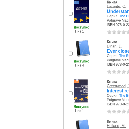
Книга
Leconte, C.
Understan
Серия:
The E
Palgrave Macm
ISBN 978-0-2
Доступно
1 из 1
Книга
Dinan, D.
Ever close
Серия:
The E
Palgrave Macm
Доступно
ISBN 978-0-2
1 из 4
Книга
Greenwood, 
Interest 
Серия:
The E
Palgrave Macm
ISBN 978-0-2
Доступно
1 из 1
Книга
Holland, M.