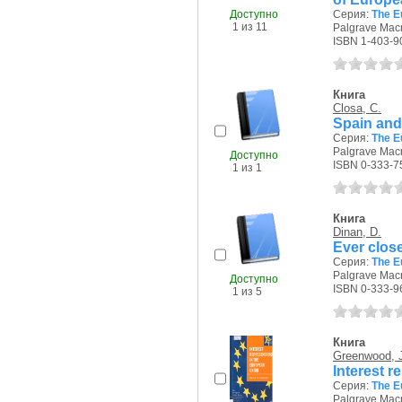
Доступно
Серия:
The E
1 из 11
Palgrave Macm
ISBN 1-403-9
Книга
Closa, C.
Spain and
Серия:
The E
Palgrave Macm
Доступно
ISBN 0-333-7
1 из 1
Книга
Dinan, D.
Ever close
Серия:
The E
Palgrave Macm
Доступно
ISBN 0-333-9
1 из 5
Книга
Greenwood, 
Interest 
Серия:
The E
Palgrave Macm