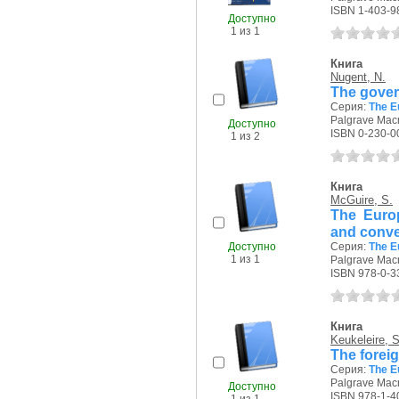
ISBN 1-403-9
Доступно
1 из 1
Книга
Nugent, N.
The gover
Серия:
The E
Palgrave Macm
Доступно
ISBN 0-230-0
1 из 2
Книга
McGuire, S.
The Europ
and conve
Доступно
Серия:
The E
1 из 1
Palgrave Macm
ISBN 978-0-3
Книга
Keukeleire, S
The forei
Серия:
The E
Palgrave Macm
Доступно
ISBN 978-1-4