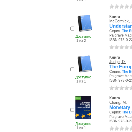
1 из 1
Книга
McCormick, 
Understan
Серия:
The E
Palgrave Macm
Доступно
ISBN 978-0-2
1 из 2
Книга
Judge, D.
The Europ
Серия:
The E
Palgrave Macm
Доступно
ISBN 978-0-2
1 из 1
Книга
Chang, M.
Monetary 
Серия:
The E
Palgrave Macm
ISBN 978-0-2
Доступно
1 из 1