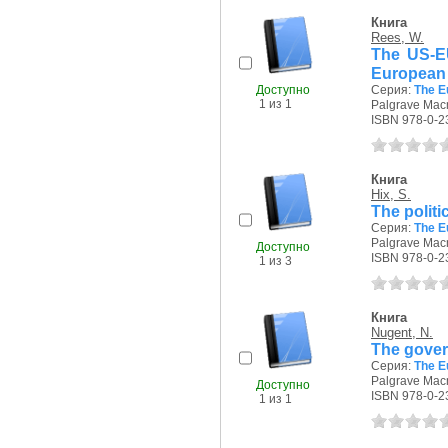
Книга
Rees, W.
The US-EU
European 
Доступно
Серия:
The E
1 из 1
Palgrave Macm
ISBN 978-0-2
Книга
Hix, S.
The polit
Серия:
The E
Palgrave Macm
Доступно
ISBN 978-0-2
1 из 3
Книга
Nugent, N.
The gover
Серия:
The E
Palgrave Macm
Доступно
ISBN 978-0-2
1 из 1