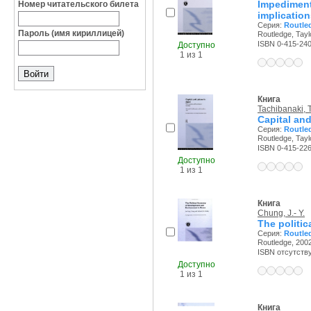
Impedimen
Номер читательского билета
implication
Серия:
Routled
Пароль (имя кириллицей)
Routledge, Tayl
ISBN 0-415-24
Доступно
1 из 1
Книга
Tachibanaki, T
Capital and
Серия:
Routled
Routledge, Tayl
ISBN 0-415-22
Доступно
1 из 1
Книга
Chung, J.- Y.
The politi
Серия:
Routled
Routledge, 2002
ISBN отсутств
Доступно
1 из 1
Книга