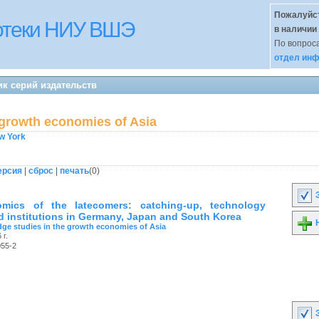
Пожалуйст
иотеки НИУ ВШЭ
в наличии
По вопроса
отдел инф
к серий издательств
 growth economies of Asia
w York
ерсия
|
сброс
|
печать
(
0
)
З
mics of the latecomers: catching-up, technology
nd institutions in Germany, Japan and South Korea
Н
ge studies in the growth economies of Asia
 г.
055-2
З