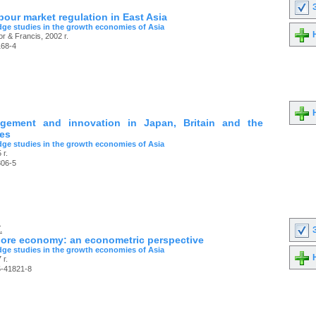
З
our market regulation in East Asia
ge studies in the growth economies of Asia
Н
or & Francis, 2002 г.
168-4
Н
gement and innovation in Japan, Britain and the
tes
ge studies in the growth economies of Asia
 г.
806-5
.
З
ore economy: an econometric perspective
ge studies in the growth economies of Asia
Н
 г.
5-41821-8