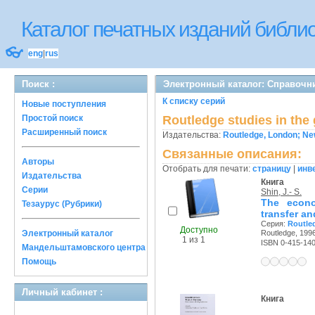
Каталог печатных изданий библ
👓
eng
|
rus
Поиск :
Электронный каталог: Справочни
К списку серий
Новые поступления
Простой поиск
Routledge studies in the
Расширенный поиск
Издательства:
Routledge, London; Ne
Связанные описания:
Авторы
Отобрать для печати:
страницу
|
инв
Издательства
Книга
Серии
Shin, J.- S.
The econo
Тезаурус (Рубрики)
transfer a
Серия:
Routled
Доступно
Электронный каталог
Routledge, 1996
1 из 1
ISBN 0-415-14
Мандельштамовского центра
Помощь
Личный кабинет :
Книга