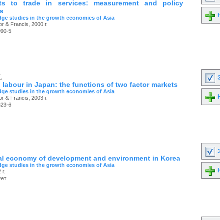
ts to trade in services: measurement and policy
s
Н
ge studies in the growth economies of Asia
or & Francis, 2000 г.
090-5
.
З
 labour in Japan: the functions of two factor markets
ge studies in the growth economies of Asia
Н
or & Francis, 2003 г.
623-6
З
cal economy of development and environment in Korea
ge studies in the growth economies of Asia
Н
 г.
ует