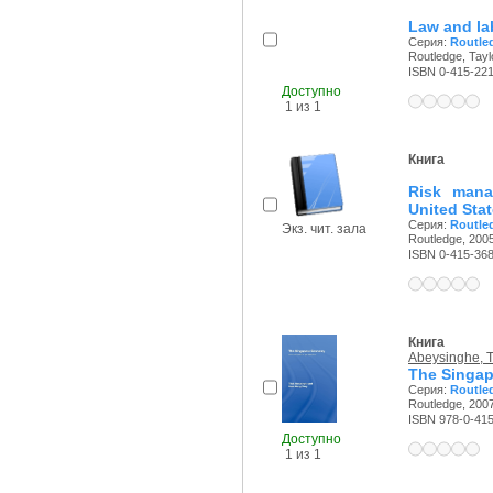
Law and lab
Серия:
Routled
Routledge, Tayl
ISBN 0-415-22
Доступно
1 из 1
Книга
Risk mana
United Sta
Серия:
Routled
Экз. чит. зала
Routledge, 2005
ISBN 0-415-36
Книга
Abeysinghe, T
The Singap
Серия:
Routled
Routledge, 2007
ISBN 978-0-41
Доступно
1 из 1