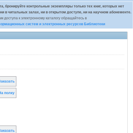
а, бронируйте контрольные экземпляры только тех книг, которых нет
 ни в читальных залах, ни в открытом доступе, ни на научном абонементе.
м доступа к электронному каталогу обращайтесь в
ормационных систем и электронных ресурсов Библиотеки
аказать
а полку
аказать