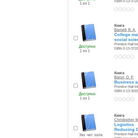
ISBN 0-13-372
1 из 1
Книга
Barnett, R. A.
College ma
social sci
Prentice-Hall Int
Доступно
ISBN 0-13-372
1 из 1
Книга
Baron, D. P.
Business a
Prentice-Hall Int
ISBN 0-13-303
Доступно
1 из 1
Книга
Christopher, M
Logistics
Reducing C
Prentice-Hall Int
Экз. чит. зала