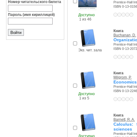
Номер читательского билета
Prentice-Hall Int
ISBN 0-13-015
Пароль (имя кириллицей)
Доступно
1 из 46
Книга
Buchanan, D.
Organizatio
Prentice-Hall Int
ISBN 0-13-207
Экз. чит. зала
Книга
Milgrom, P.
Economics,
Prentice-Hall Int
ISBN 0-13-224
Доступно
1 из 5
Книга
Barnett, R. A.
Calculus: 
sciences
Prentice-Hall Int
Доступно