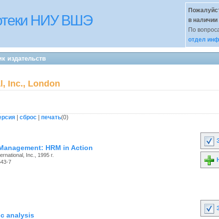
Пожалуйст
иотеки НИУ ВШЭ
в наличии
По вопроса
отдел инф
ик издательств
l, Inc., London
ерсия
|
сброс
|
печать
(
0
)
З
Management: HRM in Action
ernational, Inc., 1995 г.
Н
543-7
З
c analysis