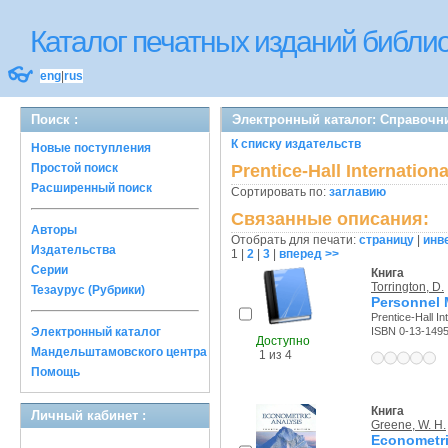
Каталог печатных изданий библ
👓
eng
|
rus
Поиск :
Электронный каталог: Справочн
К списку издательств
Новые поступления
Простой поиск
Prentice-Hall Internationa
Расширенный поиск
Сортировать по:
заглавию
Связанные описания:
Авторы
Отобрать для печати:
страницу
|
инв
Издательства
1
|
2
|
3
|
вперед >>
Серии
Книга
Torrington, D.
Тезаурус (Рубрики)
Personnel 
Prentice-Hall Int
Электронный каталог
ISBN 0-13-149
Доступно
Мандельштамовского центра
1 из 4
Помощь
Книга
Личный кабинет :
Greene, W. H.
Econometri