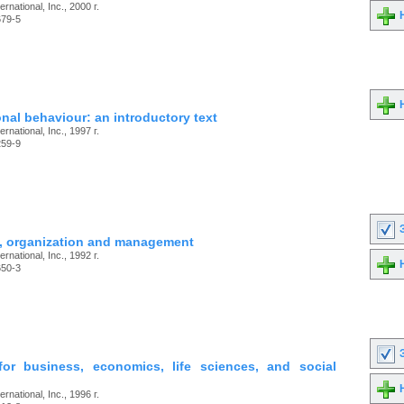
ernational, Inc., 2000 г.
Н
679-5
Н
nal behaviour: an introductory text
ernational, Inc., 1997 г.
259-9
З
 organization and management
ernational, Inc., 1992 г.
Н
650-3
З
for business, economics, life sciences, and social
Н
ernational, Inc., 1996 г.