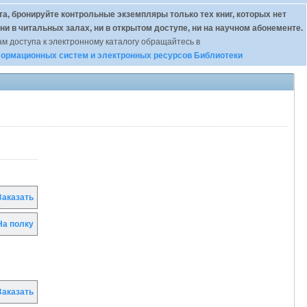
а, бронируйте контрольные экземпляры только тех книг, которых нет
 ни в читальных залах, ни в открытом доступе, ни на научном абонементе.
м доступа к электронному каталогу обращайтесь в
ормационных систем и электронных ресурсов Библиотеки
аказать
а полку
аказать