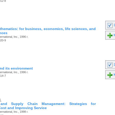
012-8
З
thematics: for business, economics, life sciences, and
ences
Н
ernational, Inc., 1996 г.
020-9
З
nd its environment
ernational, Inc., 1996 г.
Н
314-7
.
 and Supply Chain Management: Strategies for
ost and Improving Service
ernational, Inc., 1998 г.