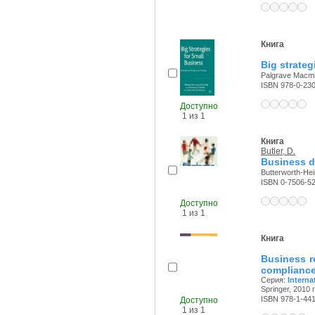
Книга
Big strateg
Palgrave Macmil
ISBN 978-0-23
Доступно
1 из 1
Книга
Butler, D.
Business d
Butterworth-Hei
ISBN 0-7506-5
Доступно
1 из 1
Книга
Business r
complianc
Серия:
Interna
Springer, 2010 г
ISBN 978-1-44
Доступно
1 из 1