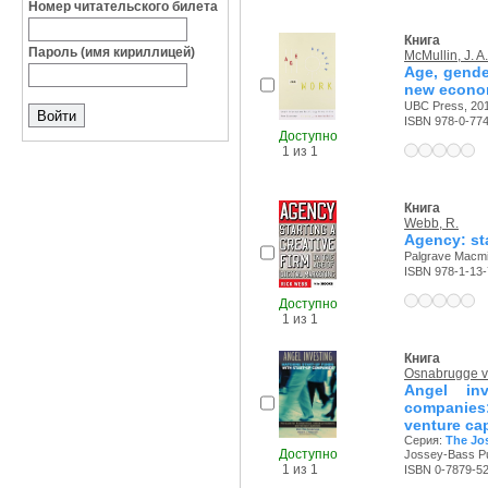
Номер читательского билета
Книга
Пароль (имя кириллицей)
McMullin, J. A.
Age, gende
new econ
UBC Press, 201
ISBN 978-0-77
Доступно
1 из 1
Книга
Webb, R.
Agency: sta
Palgrave Macmil
ISBN 978-1-13
Доступно
1 из 1
Книга
Osnabrugge v
Angel inv
companies: 
venture cap
Серия:
The Jo
Доступно
Jossey-Bass Pub
1 из 1
ISBN 0-7879-5