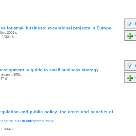
З
ies for small business: exceptional projects in Europe
lan, 2009 г.
Н
0-22331-8
З
evelopment: a guide to small business strategy
nemann, 2001 г.
Н
247-0
egulation and public policy: the costs and benefits of
e
tional studies in entrepreneurship
.
1-92664-7