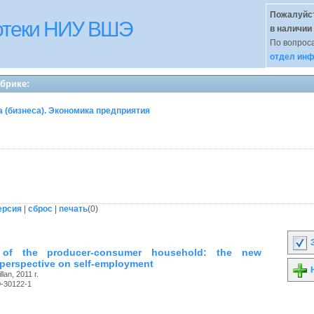
Пожалуйст
иотеки НИУ ВШЭ
в наличии
По вопроса
отдел инф
убрике:
 (бизнеса). Экономика предприятия
ерсия
|
сброс
|
печать
(
0
)
З
 of the producer-consumer household: the new
perspective on self-employment
Н
lan, 2011 г.
0-30122-1