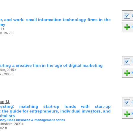
З
r, and work: small information technology firms in the
omy
Н
1 г.
48-1972-5
З
rting a creative firm in the age of digital marketing
lan, 2015 г.
Н
-727986-6
an, M.
З
esting: matching start-up funds with start-up
the guide for entrepreneurs, individual investors, and
Н
italists
ssey-Bass business & management series
lishers, 2000 г.
202-8