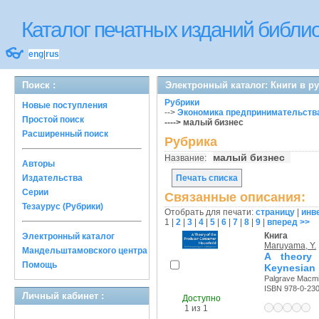
Каталог печатных изданий библ
👓
eng
|
rus
Поиск :
Электронный каталог: Книги в р
Рубрики
Новые поступления
-->
Экономика предпринимательства
Простой поиск
----> малый бизнес
Расширенный поиск
Рубрика
малый бизнес
Название:
Авторы
Издательства
Печать списка
Серии
Связанные описания:
Тезаурус (Рубрики)
Отобрать для печати:
страницу
|
инв
1
|
2
|
3
|
4
|
5
|
6
|
7
|
8
|
9
|
вперед >>
Книга
Электронный каталог
Maruyama, Y.
Мандельштамовского центра
A theory
Помощь
Keynesian 
Palgrave Macmil
ISBN 978-0-23
Личный кабинет :
Доступно
1 из 1