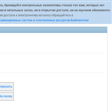
а, бронируйте контрольные экземпляры только тех книг, которых нет
 ни в читальных залах, ни в открытом доступе, ни на научном абонементе.
м доступа к электронному каталогу обращайтесь в
ормационных систем и электронных ресурсов Библиотеки
аказать
а полку