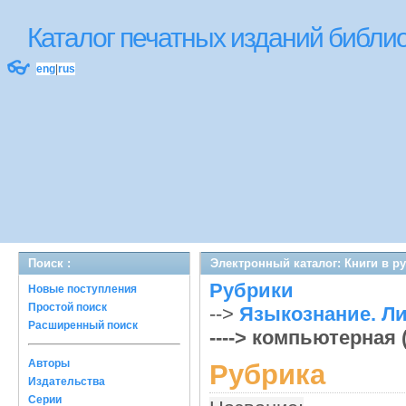
Каталог печатных изданий библ
👓
eng
|
rus
Поиск :
Электронный каталог: Книги в р
Рубрики
Новые поступления
Простой поиск
-->
Языкознание. Л
Расширенный поиск
----> компьютерная
Авторы
Рубрика
Издательства
Серии