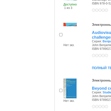
ISBN 978-0-5
Доступно
1 из 3
Электронны
Audiovisu
challenge
Серия:
Benja
Нет экз.
John Benjamin
ISBN 978902
полный т
Электронны
Beyond co
Серия:
Studie
John Benjamin
ISBN 978902
Нет экз.