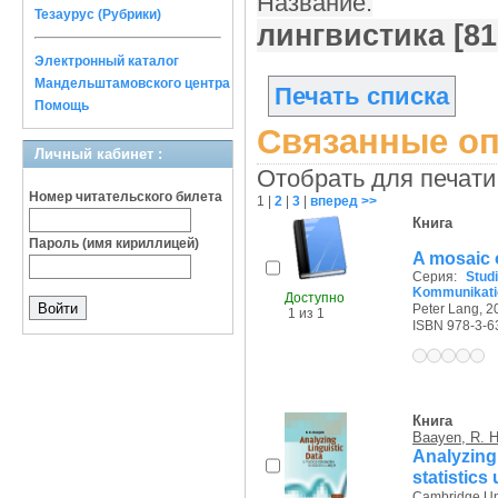
Название:
Тезаурус (Рубрики)
лингвистика [8
Электронный каталог
Мандельштамовского центра
Печать списка
Помощь
Связанные оп
Личный кабинет :
Отобрать для печати
Номер читательского билета
1
|
2
|
3
|
вперед >>
Книга
Пароль (имя кириллицей)
A mosaic 
Серия:
Stud
Kommunikati
Доступно
Peter Lang, 20
1 из 1
ISBN 978-3-6
Книга
Baayen, R. H
Analyzing
statistics
Cambridge Uni