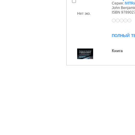
Серия:
IVITRA
John Benjamin
ISBN 978902
Нет экз.
полный т
Книга
Доступно
1 из 1