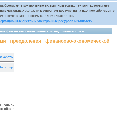
а, бронируйте контрольные экземпляры только тех книг, которых нет
 ни в читальных залах, ни в открытом доступе, ни на научном абонементе.
м доступа к электронному каталогу обращайтесь в
ормационных систем и электронных ресурсов Библиотеки
ния финансово-экономической неустойчивости п...
ми преодоления финансово-экономической
аказать
а полку
мышленной
оссийской