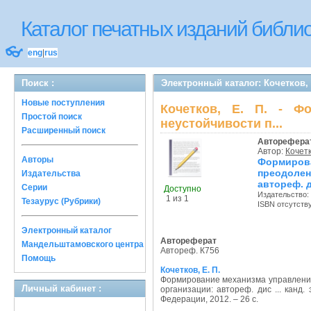
Каталог печатных изданий библ
👓
eng
|
rus
Поиск :
Электронный каталог: Кочетков,
Новые поступления
Кочетков, Е. П. - Ф
Простой поиск
неустойчивости п...
Расширенный поиск
Авторефера
Автор:
Кочетк
Авторы
Формиро
преодолен
Издательства
автореф. ди
Серии
Доступно
Издательство:
1 из 1
Тезаурус (Рубрики)
ISBN отсутств
Электронный каталог
Автореферат
Мандельштамовского центра
Автореф. К756
Помощь
Кочетков, Е. П.
Формирование механизма управлени
Личный кабинет :
организации: автореф. дис ... канд. 
Федерации, 2012. – 26 с.