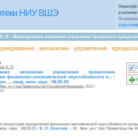
Пожалуйст
иотеки НИУ ВШЭ
в наличии
По вопроса
отдел инф
 Е. П. - Формирование механизма управления процессами преодоле
ормирование механизма управления процесса
т
ов, Е. П.
З
вание механизма управления процессами
ия финансово-экономической неустойчивости п... :
Н
с. ... канд. экон. наук : 08.00.05
Фин. ун-т при Правительстве Российской Федерации
, 2012 г.
ует
я процессами преодоления финансово-экономической неустойчивости про
экон. наук : 08.00.05 /
Е. П. Кочетков
. – М.: Фин. ун-т при Правительстве Р