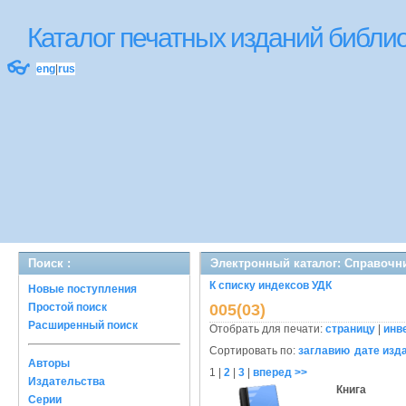
Каталог печатных изданий библ
👓
eng
|
rus
Поиск :
Электронный каталог: Справочн
К списку индексов УДК
Новые поступления
Простой поиск
005(03)
Расширенный поиск
Отобрать для печати:
страницу
|
инв
Сортировать по:
заглавию
дате изд
Авторы
1
|
2
|
3
|
вперед >>
Издательства
Книга
Серии