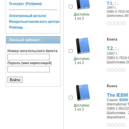
Т.1. : .
Тезаурус (Рубрики)
1997 г.
ISBN 5-7816-0
Доступно
Электронный каталог
Шаболовка 28/11
1 из 2
Мандельштамовского центра
Помощь
Книга
Личный кабинет :
Т.2. : .
Номер читательского билета
1997 г.
ISBN 5-7816-
Доступно
Шаболовка 28/
1 из 2
Пароль (имя кириллицей)
Книга
The IEBM 
Серия:
IEBM 
International
Доступно
ISBN 1-86152
1 из 2
Шаболовка 2
department...