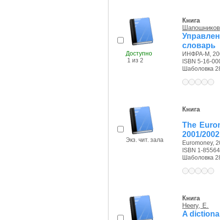
Книга
Шапошников,
Управле
словарь
Доступно
ИНФРА-М, 200
1 из 2
ISBN 5-16-00
Шаболовка 28/
Книга
The Euro
2001/2002
Экз. чит. зала
Euromoney, 20
ISBN 1-85564
Шаболовка 28/
Книга
Heery, E.
A diction