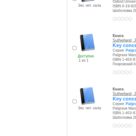
Oxford Univers
Экз. чит. зала
ISBN 0-19-82
Шаболовка 28/
Книга
Sutherland, J
Key conc
Серия:
Palgr
Palgrave Macm
Доступно
ISBN 1-403-9
1 из 1
Покровский б-р
Книга
Sutherland, J
Key conce
Серия:
Palgr
Экз. чит. зала
Palgrave Macm
ISBN 1-403-9
Шаболовка 28/