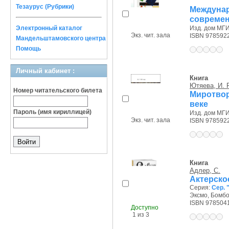
Тезаурус (Рубрики)
Между
современ
Электронный каталог
Изд. дом МГИ
Экз. чит. зала
ISBN 978592
Мандельштамовского центра
Помощь
Личный кабинет :
Книга
Ютяева, И. Р
Номер читательского билета
Миротво
веке
Пароль (имя кириллицей)
Изд. дом МГИ
Экз. чит. зала
ISBN 978592
Книга
Адлер, С.
Актерско
Серия:
Сер. 
Эксмо, Бомбор
ISBN 978504
Доступно
1 из 3