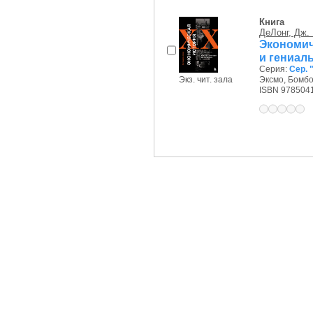
Книга
ДеЛонг, Дж. 
Экономич
и гениал
Серия:
Сер. 
Экз. чит. зала
Эксмо, Бомбор
ISBN 978504