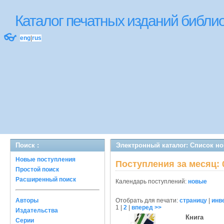
Каталог печатных изданий библ
👓
eng
|
rus
Поиск :
Электронный каталог: Список н
Новые поступления
Поступления за месяц: 
Простой поиск
Расширенный поиск
Календарь поступлений:
новые
Авторы
Отобрать для печати:
страницу
|
инв
1
|
2
|
вперед >>
Издательства
Книга
Серии