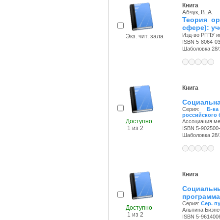
Книга
Абчук, В. А.
Теория ор
сфере): уч
Изд-во РГПУ им
Экз. чит. зала
ISBN 5-8064-0
Шаболовка 28/11
Книга
Социальна
Серия:
Б-к
российского 
Доступно
Ассоциация ме
1 из 2
ISBN 5-902500
Шаболовка 28/11
Книга
Социальны
программа
Серия:
Сер. п
Доступно
Альпина Бизнес
1 из 2
ISBN 5-961400