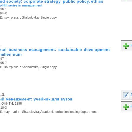
d society: corporate strategy, public policy, ethics
-Hill series in management
96 г.
594-X
, контр.экз. : Shabolovka, Single copy
.
Н
ntal business management: sustainable development
 millennium
97 г.
195-7
, контр.экз. : Shabolovka, Single copy
 Д.
З
й менеджмент: учебник для вузов
, ЮНИТИ, 1998 г.
Н
010-3
, науч. аб-т : Shabolovka, Academic collection lending department...