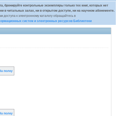
а, бронируйте контрольные экземпляры только тех книг, которых нет
 ни в читальных залах, ни в открытом доступе, ни на научном абонементе.
м доступа к электронному каталогу обращайтесь в
ормационных систем и электронных ресурсов Библиотеки
а полку
а полку