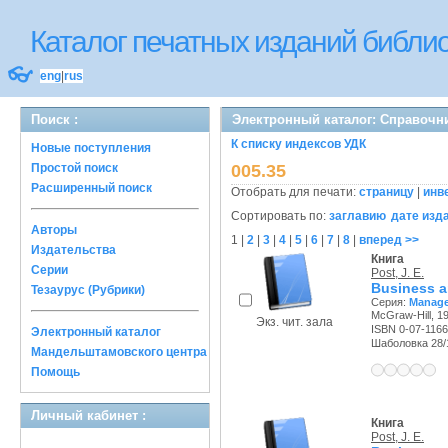
Каталог печатных изданий библ
👓
eng
|
rus
Поиск :
Электронный каталог: Справочн
К списку индексов УДК
Новые поступления
Простой поиск
005.35
Расширенный поиск
Отобрать для печати:
страницу
|
инв
Сортировать по:
заглавию
дате изд
Авторы
1
|
2
|
3
|
4
|
5
|
6
|
7
|
8
|
вперед >>
Издательства
Книга
Серии
Post, J. E.
Business an
Тезаурус (Рубрики)
Серия:
Manage
McGraw-Hill, 19
Экз. чит. зала
ISBN 0-07-1166
Электронный каталог
Шаболовка 28/11
Мандельштамовского центра
Помощь
Личный кабинет :
Книга
Post, J. E.