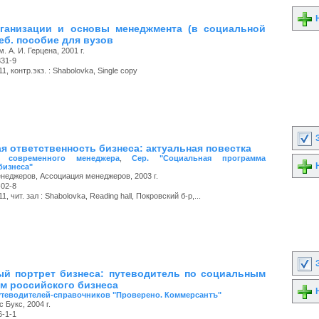
Н
ганизации и основы менеджмента (в социальной
еб. пособие для вузов
. А. И. Герцена, 2001 г.
331-9
, контр.экз. : Shabolovka, Single copy
З
я ответственность бизнеса: актуальная повестка
а современного менеджера
,
Сер. "Социальная программа
Н
бизнеса"
неджеров, Ассоциация менеджеров, 2003 г.
-02-8
, чит. зал : Shabolovka, Reading hall, Покровский б-р,...
З
й портрет бизнеса: путеводитель по социальным
м российского бизнеса
Н
утеводителей-справочников "Проверено. Коммерсантъ"
 Букс, 2004 г.
6-1-1