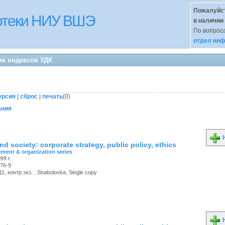
Пожалуйст
иотеки НИУ ВШЭ
в наличии
По вопроса
отдел инф
ик индексов УДК
ерсия
|
сброс
|
печать
(
0
)
ания
Н
d society: corporate strategy, public policy, ethics
ment & organization series
99 г.
76-9
, контр.экз. : Shabolovka, Single copy
Н