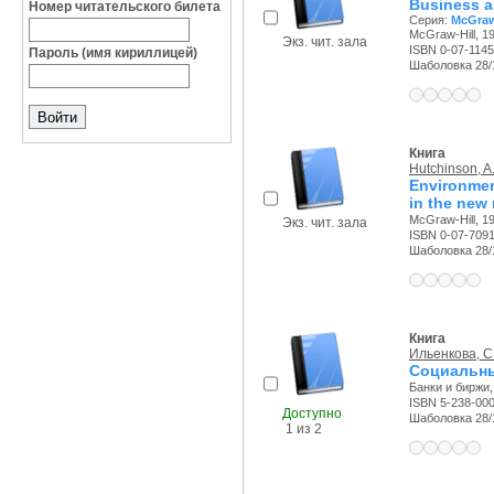
Business an
Номер читательского билета
Серия:
McGraw
McGraw-Hill, 19
Экз. чит. зала
ISBN 0-07-114
Пароль (имя кириллицей)
Шаболовка 28/11
Книга
Hutchinson, A
Environme
in the new
McGraw-Hill, 19
Экз. чит. зала
ISBN 0-07-709
Шаболовка 28/11
Книга
Ильенкова, С.
Социальны
Банки и биржи
ISBN 5-238-00
Доступно
Шаболовка 28/11
1 из 2