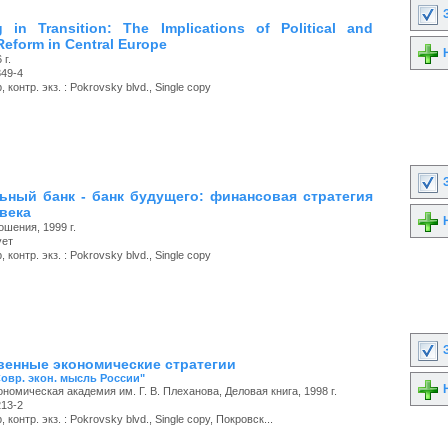
З
 in Transition: The Implications of Political and
eform in Central Europe
Н
 г.
349-4
 контр. экз. : Pokrovsky blvd., Single copy
З
ьный банк - банк будущего: финансовая стратегия
 века
Н
шения, 1999 г.
ует
 контр. экз. : Pokrovsky blvd., Single copy
З
венные экономические стратегии
Совр. экон. мысль России"
Н
номическая академия им. Г. В. Плеханова, Деловая книга, 1998 г.
213-2
 контр. экз. : Pokrovsky blvd., Single copy, Покровск...