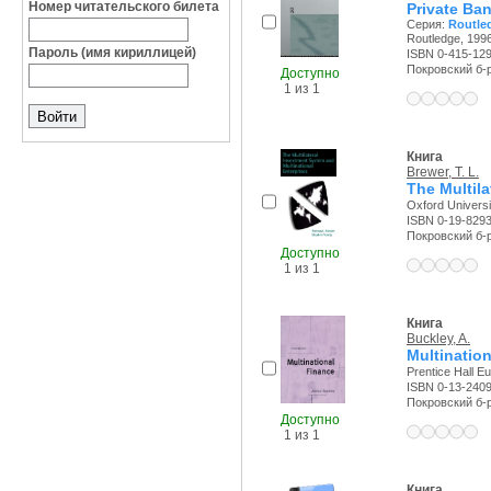
Номер читательского билета
Private Ba
Серия:
Routled
Routledge, 1996
Пароль (имя кириллицей)
ISBN 0-415-12
Покровский б-р,
Доступно
1 из 1
Книга
Brewer, T. L.
The Multila
Oxford Universi
ISBN 0-19-829
Покровский б-р,
Доступно
1 из 1
Книга
Buckley, A.
Multinatio
Prentice Hall Eu
ISBN 0-13-240
Покровский б-р,
Доступно
1 из 1
Книга