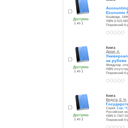
Accounting
Economic R
Routledge, 1996
Доступно
ISBN 0-415-08
1 из 1
Покровский б-р,
Книга
Дериг, Х.
Универсал
на рубеже
Междунар. отно
Доступно
ISBN отсутств
1 из 1
Покровский б-р,
Книга
Ведута, Е. Н.
Государст
Серия:
Сер. "
Российская эко
Доступно
ISBN 5-7307-0
1 из 2
Покровский б-р,