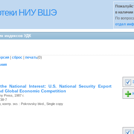
Пожалуйст
иотеки НИУ ВШЭ
в наличии
По вопроса
отдел инф
ик индексов УДК
ерсия
|
сброс
|
печать
(
0
)
ания
З
the National Interest: U.S. National Security Export
nd Global Economic Competition
Н
y Press, 1987 г.
738-7
 контр. экз. : Pokrovsky blvd., Single copy
З