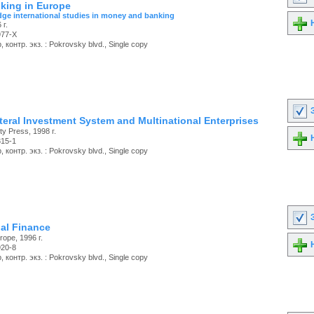
nking in Europe
ge international studies in money and banking
Н
 г.
977-X
 контр. экз. : Pokrovsky blvd., Single copy
З
teral Investment System and Multinational Enterprises
ty Press, 1998 г.
Н
315-1
 контр. экз. : Pokrovsky blvd., Single copy
З
nal Finance
rope, 1996 г.
Н
920-8
 контр. экз. : Pokrovsky blvd., Single copy