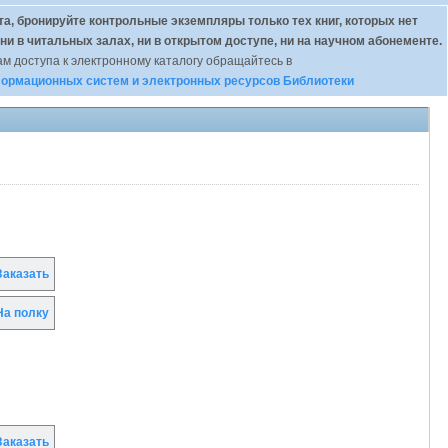
а, бронируйте контрольные экземпляры только тех книг, которых нет
 ни в читальных залах, ни в открытом доступе, ни на научном абонементе.
м доступа к электронному каталогу обращайтесь в
ормационных систем и электронных ресурсов Библиотеки
аказать
а полку
аказать