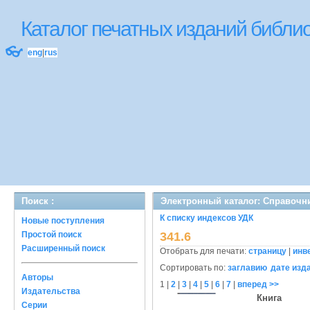
Каталог печатных изданий библ
👓
eng
|
rus
Поиск :
Электронный каталог: Справочн
К списку индексов УДК
Новые поступления
Простой поиск
341.6
Расширенный поиск
Отобрать для печати:
страницу
|
инв
Сортировать по:
заглавию
дате изд
Авторы
1
|
2
|
3
|
4
|
5
|
6
|
7
|
вперед >>
Издательства
Книга
Серии