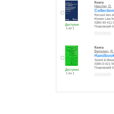
Книга
Hascher, D.
Collection
Recueil des d
Kluwer Law Int
ISBN 90-411-
Доступно
Покровский б-р
1 из 1
Книга
Bernstein, R.
Handbook o
Sweet & Maxwe
ISBN 0-421-5
Покровский б-р
Доступно
1 из 1