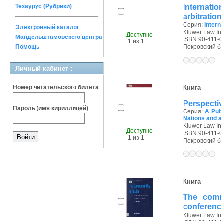
Internati
Тезаурус (Рубрики)
arbitratio
Серия:
Inter
Электронный каталог
Kluwer Law Int
Доступно
Мандельштамовского центра
ISBN 90-411-
1 из 1
Помощь
Покровский б-р
Личный кабинет :
Номер читательского билета
Книга
Perspecti
Пароль (имя кириллицей)
Серия:
A Pub
Nations and a
Kluwer Law Int
Доступно
ISBN 90-411-
1 из 1
Покровский б-р
Книга
The comme
conference
Kluwer Law Int