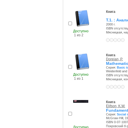
Книга
Т.1. : Ана
2000 г.
ISBN отсутств
Доступно
Мясницкая, науч
1 из 2
Книга
Doreian, P.
Mathematics
Серия:
Basic i
Weidenfeld and 
Доступно
ISBN отсутств
1 из 1
Мясницкая, конт
Книга
Elifson, K.W.
Fundamental
Серия:
Social 
McGraw-Hill, 19
ISBN 0-07-100
Покровский б-р,
Доступно