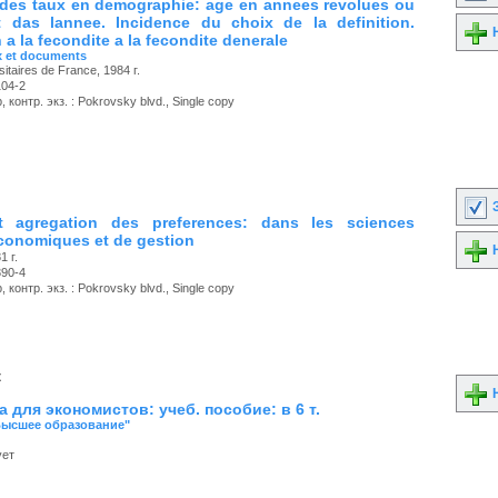
des taux en demographie: age en annees revolues ou
t das lannee. Incidence du choix de la definition.
Н
 a la fecondite a la fecondite denerale
x et documents
itaires de France, 1984 г.
104-2
 контр. экз. : Pokrovsky blvd., Single copy
З
t agregation des preferences: dans les sciences
economiques et de gestion
Н
1 г.
390-4
 контр. экз. : Pokrovsky blvd., Single copy
к
Н
 для экономистов: учеб. пособие: в 6 т.
Высшее образование"
ует