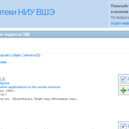
Пожалуйст
иотеки НИУ ВШЭ
в наличии
По вопроса
отдел инф
ик индексов УДК
ерсия
|
сброс
|
печать
(
0
)
ания
. S.
З
lysis
ative applications in the social sciences
Н
ns, 1984 г.
376-7
р.экз. : Myasnitskaya, Single copy, Мясницкая, науч...
З