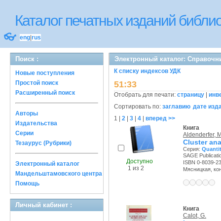
Каталог печатных изданий библ
👓
eng
|
rus
Поиск :
Электронный каталог: Справочн
К списку индексов УДК
Новые поступления
Простой поиск
51:33
Расширенный поиск
Отобрать для печати:
страницу
|
инв
Сортировать по:
заглавию
дате изд
Авторы
1
|
2
|
3
|
4
|
вперед >>
Издательства
Книга
Серии
Aldenderfer, M
Cluster ana
Тезаурус (Рубрики)
Серия:
Quantit
SAGE Publicatio
Доступно
ISBN 0-8039-2
Электронный каталог
1 из 2
Мясницкая, конт
Мандельштамовского центра
Помощь
Личный кабинет :
Книга
Calot, G.