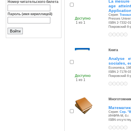
La mesure 
Номер читательского билета
age attein
Application
Пароль (имя кириллицей)
Серия:
Travau
Доступно
Presses Univers
1 из 1
ISBN 2-7332-0
Покровский б-р,
Книга
Analyse e
sociales, 
Economica, 198
ISBN 2-7178-0
Доступно
Покровский б-р,
1 из 1
Многотомни
Математика
Серия:
Сер. "
ИНФРА-М, б.г.
ISBN отсутств