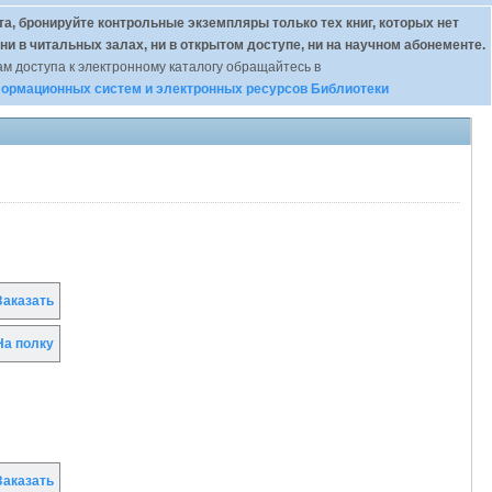
а, бронируйте контрольные экземпляры только тех книг, которых нет
 ни в читальных залах, ни в открытом доступе, ни на научном абонементе.
м доступа к электронному каталогу обращайтесь в
ормационных систем и электронных ресурсов Библиотеки
аказать
а полку
аказать