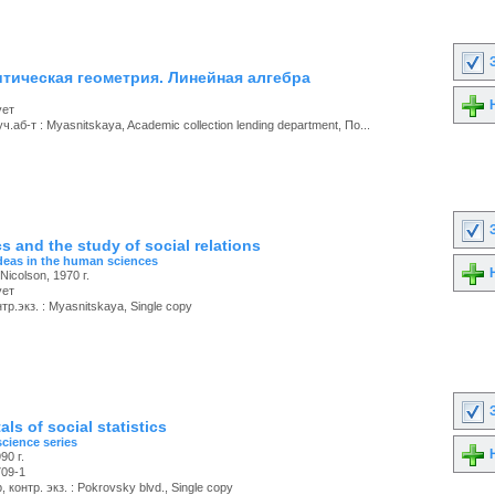
З
литическая геометрия. Линейная алгебра
Н
ует
.аб-т : Myasnitskaya, Academic collection lending department, По...
З
 and the study of social relations
deas in the human sciences
Н
Nicolson, 1970 г.
ует
р.экз. : Myasnitskaya, Single copy
З
s of social statistics
science series
Н
90 г.
709-1
 контр. экз. : Pokrovsky blvd., Single copy