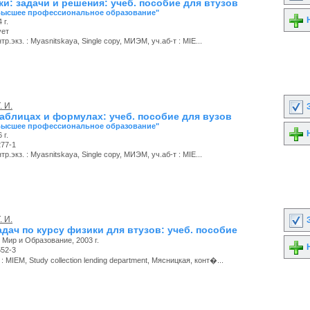
и: задачи и решения: учеб. пособие для втузов
Высшее профессиональное образование"
Н
 г.
ует
р.экз. : Myasnitskaya, Single copy, МИЭМ, уч.аб-т : MIE...
. И.
З
таблицах и формулах: учеб. пособие для вузов
Высшее профессиональное образование"
Н
 г.
277-1
р.экз. : Myasnitskaya, Single copy, МИЭМ, уч.аб-т : MIE...
. И.
З
дач по курсу физики для втузов: учеб. пособие
Мир и Образование, 2003 г.
Н
552-3
 MIEM, Study collection lending department, Мясницкая, конт�...