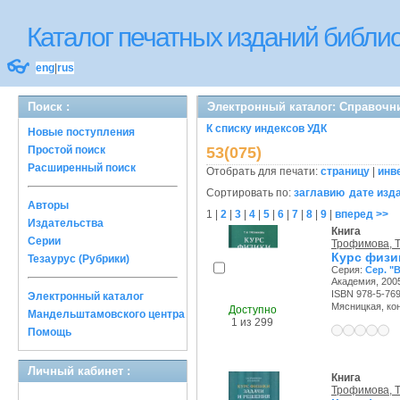
Каталог печатных изданий библ
👓
eng
|
rus
Поиск :
Электронный каталог: Справочн
К списку индексов УДК
Новые поступления
Простой поиск
53(075)
Расширенный поиск
Отобрать для печати:
страницу
|
инв
Сортировать по:
заглавию
дате изд
Авторы
1
|
2
|
3
|
4
|
5
|
6
|
7
|
8
|
9
|
вперед >>
Издательства
Книга
Серии
Трофимова, Т
Курс физик
Тезаурус (Рубрики)
Серия:
Сер. "
Академия, 2005
ISBN 978-5-76
Электронный каталог
Мясницкая, конт
Доступно
Мандельштамовского центра
1 из 299
Помощь
Личный кабинет :
Книга
Трофимова, Т