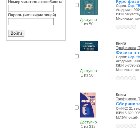
Курс физик
Номер читательского билета
Серия:
Сер. "
Академия, 2004
ISBN отсутств
Пароль (имя кириллицей)
Мясницкая, конт
Доступно
1 из 50
Книга
Трофимова, Т
Физика в 
Серия:
Сер. "
Академия, 2006
ISBN 5-7695-2
Мясницкая, конт
Доступно
1 из 50
Книга
Трофимова, Т
Сборник за
ОНИКС 21 век, 
ISBN 5-329-00
МИЭМ, уч.аб-т :
Доступно
1 из 312