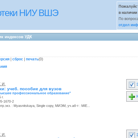
Пожалуйст
иотеки НИУ ВШЭ
в наличии
По вопроса
отдел инф
ик индексов УДК
ерсия
|
сброс
|
печать
(
0
)
ания
. И.
З
и: учеб. пособие для вузов
Высшее профессиональное образование"
Н
 г.
95-1670-2
р.экз. : Myasnitskaya, Single copy, МИЭМ, уч.аб-т : MIE...
. И.
З