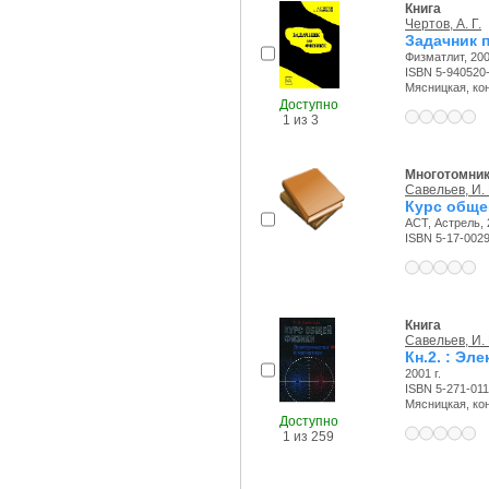
Книга
Чертов, А. Г.
Задачник п
Физматлит, 200
ISBN 5-940520
Мясницкая, конт
Доступно
1 из 3
Многотомни
Савельев, И. 
Курс общей
АСТ, Астрель, 
ISBN 5-17-002
Книга
Савельев, И. 
Кн.2. : Эл
2001 г.
ISBN 5-271-011
Мясницкая, конт
Доступно
1 из 259