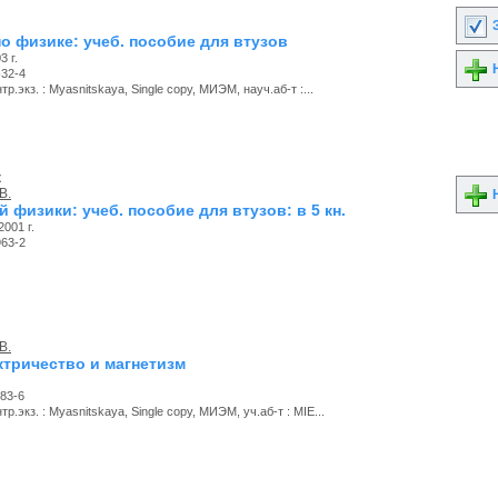
З
о физике: учеб. пособие для втузов
3 г.
Н
-32-4
р.экз. : Myasnitskaya, Single copy, МИЭМ, науч.аб-т :...
к
В.
Н
 физики: учеб. пособие для втузов: в 5 кн.
2001 г.
963-2
В.
ектричество и магнетизм
83-6
р.экз. : Myasnitskaya, Single copy, МИЭМ, уч.аб-т : MIE...