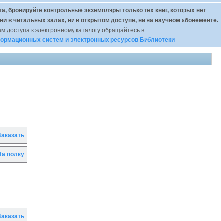
а, бронируйте контрольные экземпляры только тех книг, которых нет
 ни в читальных залах, ни в открытом доступе, ни на научном абонементе.
м доступа к электронному каталогу обращайтесь в
ормационных систем и электронных ресурсов Библиотеки
аказать
а полку
аказать